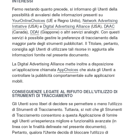
INTERESSI
Fermo restando quanto precede, si informano gli Utenti della
possibilità di avvalersi delle informazioni presenti su
YourOnlineChoices
(UE e Regno Unito),
Network Advertising
Initiative
(USA) e
Digital Advertising Alliance
(USA),
DAAC
(Canada),
DDAI
(Giappone) o altri servizi analoghi. Con questi
servizi è possibile gestire le preferenze di tracciamento della
maggior parte degli strumenti pubblicitari. Il Titolare, pertanto,
consiglia agli Utenti di utilizzare tali risorse in aggiunta alle
informazioni fornite nel presente documento.
La Digital Advertising Alliance mette inoltre a disposizione
un’applicazione chiamata
AppChoices
che aiuta gli Utenti a
controllare la pubblicità comportamentale sulle applicazioni
mobili.
CONSEGUENZE LEGATE AL RIFIUTO DELL'UTILIZZO DI
STRUMENTI DI TRACCIAMENTO
Gli Utenti sono liberi di decidere se permettere o meno l'utilizzo
di Strumenti di Tracciamento. Tuttavia, si noti che gli Strumenti
di Tracciamento consentono a questa Applicazione di fornire
agli Utenti un'esperienza migliore e funzionalità avanzate (in
linea con le finalità delineate nel presente documento).
Pertanto, qualora l'Utente decida di bloccare l'utilizzo di