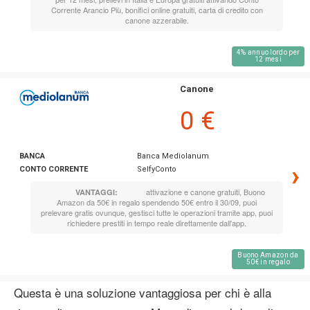
Corrente Arancio Più, bonifici online gratuiti, carta di credito con
canone azzerabile.
4% annuo lordo per
12 mesi
Canone
0 €
BANCA
Banca Mediolanum
›
CONTO CORRENTE
SelfyConto
attivazione e canone gratuiti, Buono
VANTAGGI:
Amazon da 50€ in regalo spendendo 50€ entro il 30/09, puoi
prelevare gratis ovunque, gestisci tutte le operazioni tramite app, puoi
richiedere prestiti in tempo reale direttamente dall'app.
Buono Amazon da
50€ in regalo
Questa è una soluzione vantaggiosa per chi è alla