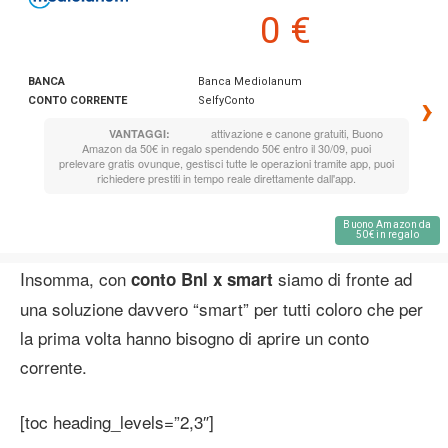
0 €
BANCA
Banca Mediolanum
›
CONTO CORRENTE
SelfyConto
attivazione e canone gratuiti, Buono
VANTAGGI:
Amazon da 50€ in regalo spendendo 50€ entro il 30/09, puoi
prelevare gratis ovunque, gestisci tutte le operazioni tramite app, puoi
richiedere prestiti in tempo reale direttamente dall'app.
Buono Amazon da
50€ in regalo
Insomma, con
siamo di fronte ad
conto Bnl x smart
una soluzione davvero “smart” per tutti coloro che per
la prima volta hanno bisogno di aprire un conto
corrente.
[toc heading_levels=”2,3″]