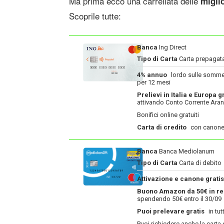
Ma prima ecco una carrellata delle
migli
Scoprile tutte:
Banca
Ing Direct
Tipo di Carta
Carta prepagat
4% annuo
lordo sulle somme
per 12 mesi
Prelievi in Italia e Europa gr
attivando Conto Corrente Aran
Bonifici online gratuiti
Carta di credito
con canone
Banca
Banca Mediolanum
Tipo di Carta
Carta di debito
Attivazione e canone gratis
Buono Amazon da 50€ in re
spendendo 50€ entro il 30/09
Puoi prelevare gratis
in tutt
Puoi richiedere anche la carta 