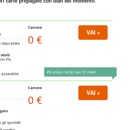
.
ori carte prepagate con Iban del momento
Canone
VAI
»
a
0 €
 depositate
atuiti
cio Più
4% annuo lordo per 12 mesi
 azzerabile
Canone
VAI
»
0 €
galo
i gli sportelli
di credito