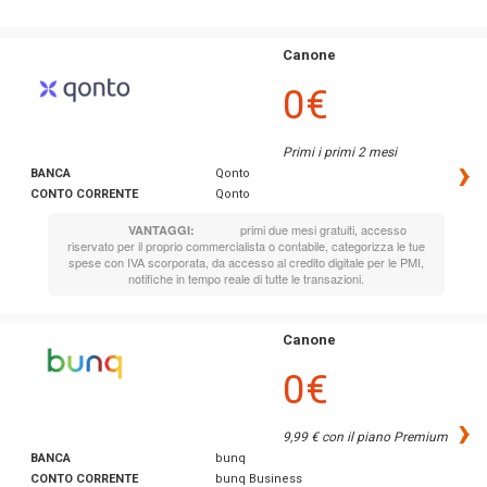
Canone
0€
Primi i primi 2 mesi
›
BANCA
Qonto
CONTO CORRENTE
Qonto
primi due mesi gratuiti, accesso
VANTAGGI:
riservato per il proprio commercialista o contabile, categorizza le tue
spese con IVA scorporata, da accesso al credito digitale per le PMI,
notifiche in tempo reale di tutte le transazioni.
Canone
0€
›
9,99 € con il piano Premium
BANCA
bunq
CONTO CORRENTE
bunq Business