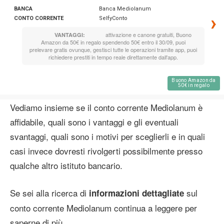
BANCA
Banca Mediolanum
›
CONTO CORRENTE
SelfyConto
attivazione e canone gratuiti, Buono
VANTAGGI:
Amazon da 50€ in regalo spendendo 50€ entro il 30/09, puoi
prelevare gratis ovunque, gestisci tutte le operazioni tramite app, puoi
richiedere prestiti in tempo reale direttamente dall'app.
Buono Amazon da
50€ in regalo
Vediamo insieme se il conto corrente Mediolanum è
affidabile, quali sono i vantaggi e gli eventuali
svantaggi, quali sono i motivi per sceglierli e in quali
casi invece dovresti rivolgerti possibilmente presso
qualche altro istituto bancario.
Se sei alla ricerca di
sul
informazioni dettagliate
conto corrente Mediolanum continua a leggere per
saperne di più.