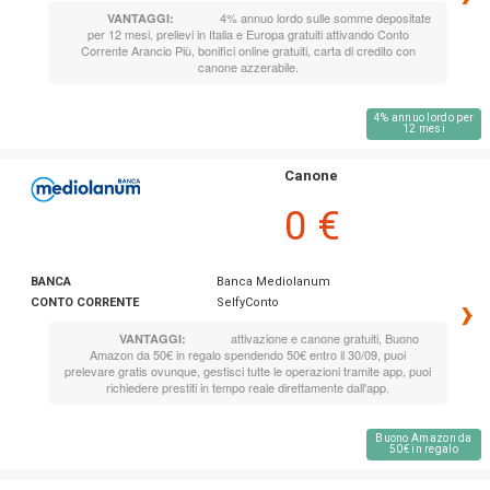
4% annuo lordo sulle somme depositate
VANTAGGI:
per 12 mesi, prelievi in Italia e Europa gratuiti attivando Conto
Corrente Arancio Più, bonifici online gratuiti, carta di credito con
canone azzerabile.
4% annuo lordo per
12 mesi
Canone
0 €
BANCA
Banca Mediolanum
›
CONTO CORRENTE
SelfyConto
attivazione e canone gratuiti, Buono
VANTAGGI:
Amazon da 50€ in regalo spendendo 50€ entro il 30/09, puoi
prelevare gratis ovunque, gestisci tutte le operazioni tramite app, puoi
richiedere prestiti in tempo reale direttamente dall'app.
Buono Amazon da
50€ in regalo