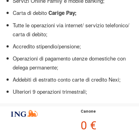
Servizi Online Family e mobile banking;
Carta di debito
Carige Pay;
Tutte le operazioni via internet/ servizio telefonico/
carta di debito;
Accredito stipendio/pensione;
Operazioni di pagamento utenze domestiche con
delega permanente;
Addebiti di estratto conto carte di credito Nexi;
Ulteriori 9 operazioni trimestrali;
Canone
0 €