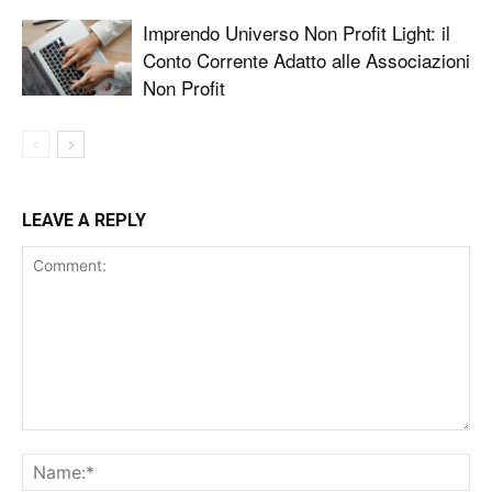
Imprendo Universo Non Profit Light: il
Conto Corrente Adatto alle Associazioni
Non Profit
LEAVE A REPLY