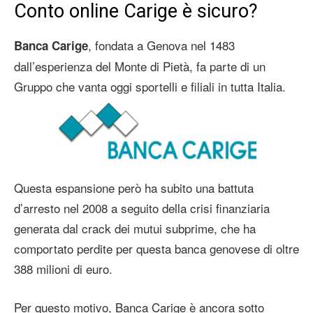
Conto online Carige è sicuro?
, fondata a Genova nel 1483
Banca Carige
dall’esperienza del Monte di Pietà, fa parte di un
Gruppo che vanta oggi sportelli e filiali in tutta Italia.
Questa espansione però ha subito una battuta
d’arresto nel 2008 a seguito della crisi finanziaria
generata dal crack dei mutui subprime, che ha
comportato perdite per questa banca genovese di oltre
388 milioni di euro.
Per questo motivo, Banca Carige è ancora sotto