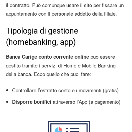
il contratto. Può comunque usare il sito per fissare un
appuntamento con il personale addetto della filiale.
Tipologia di gestione
(homebanking, app)
può essere
Banca Carige conto corrente online
gestito tramite i servizi di Home e Mobile Banking
della banca. Ecco quello che puoi fare:
Controllare l’estratto conto e i movimenti (gratis)
attraverso l’App (a pagamento)
Disporre bonifici