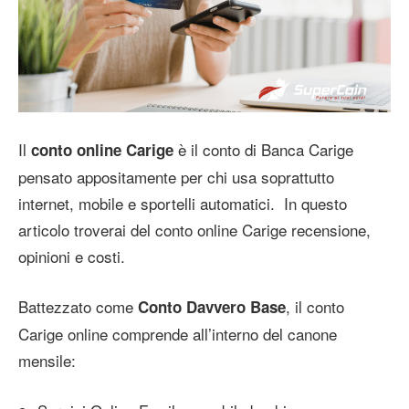
Il
è il conto di Banca Carige
conto online Carige
pensato appositamente per chi usa soprattutto
internet, mobile e sportelli automatici. In questo
articolo troverai del conto online Carige recensione,
opinioni e costi.
Battezzato come
, il conto
Conto Davvero Base
Carige online comprende all’interno del canone
mensile: