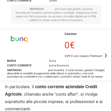
CONTO CORRENTE
Qonto
primi due mesi gratuiti, accesso
VANTAGGI:
riservato per il proprio commercialista o contabile, categorizza le tue
spese con IVA scorporata, da accesso al credito digitale per le PMI,
notifiche in tempo reale di tutte le transazioni.
Canone
0€
›
9,99 € con il piano Premium
BANCA
bunq
CONTO CORRENTE
bunq Business
VANTAGGI:
puoi investire, 3 carte incluse, gestisci il budget,
disponibile la modalità di pagamento delle fatture in automatico, crei conti
secondari da condividere con i collaboratori, controlli in tempo reale le tue spese.
In particolare, il
conto corrente aziendale Credit
, chiamato anche “conto affari”, si rivolge
Agricole
soprattutto alle piccole imprese, ai professionisti e ai
commercianti.