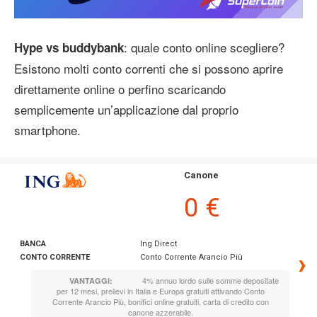
: quale conto online scegliere?
Hype vs buddybank
Esistono molti conto correnti che si possono aprire
direttamente online o perfino scaricando
semplicemente un’applicazione dal proprio
smartphone.
Canone
0 €
BANCA
Ing Direct
›
CONTO CORRENTE
Conto Corrente Arancio Più
4% annuo lordo sulle somme depositate
VANTAGGI:
per 12 mesi, prelievi in Italia e Europa gratuiti attivando Conto
Corrente Arancio Più, bonifici online gratuiti, carta di credito con
canone azzerabile.