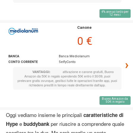
4% annuo lordo per
12 mesi
Canone
0 €
BANCA
Banca Mediolanum
›
CONTO CORRENTE
SelfyConto
attivazione e canone gratuiti, Buono
VANTAGGI:
Amazon da 50€ in regalo spendendo 50€ entro il 30/09, puoi
prelevare gratis ovunque, gestisci tutte le operazioni tramite app, puoi
richiedere prestiti in tempo reale direttamente dall'app.
Buono Amazon da
50€ in regalo
Oggi vediamo insieme le principali
caratteristiche di
e
per riuscire a comprendere quale
Hype
buddybank
scegliere tra le due. Ma sarà meglio un conto