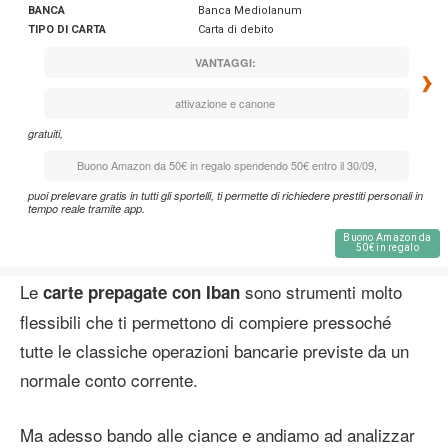
BANCA
Banca Mediolanum
TIPO DI CARTA
Carta di debito
VANTAGGI:
›
attivazione e canone
gratuiti,
Buono Amazon da 50€ in regalo spendendo 50€ entro il 30/09,
puoi prelevare gratis in tutti gli sportelli, ti permette di richiedere prestiti personali in
tempo reale tramite app.
Buono Amazon da
50€ in regalo
Le
sono strumenti molto
carte prepagate con Iban
flessibili che ti permettono di compiere pressoché
tutte le classiche operazioni bancarie previste da un
normale conto corrente.
Ma adesso bando alle ciance e andiamo ad analizzar