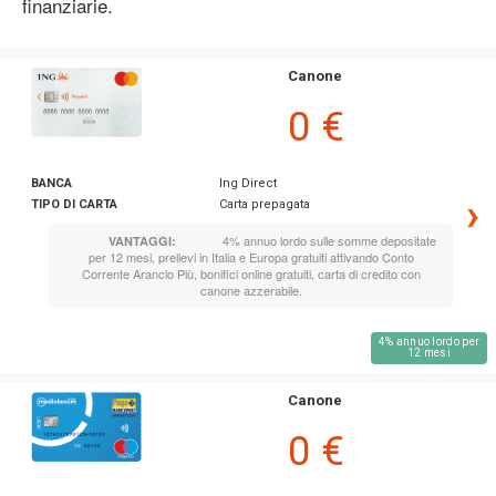
finanziarie.
Canone
0 €
BANCA
Ing Direct
›
TIPO DI CARTA
Carta prepagata
4% annuo lordo sulle somme depositate
VANTAGGI:
per 12 mesi, prelievi in Italia e Europa gratuiti attivando Conto
Corrente Arancio Più, bonifici online gratuiti, carta di credito con
canone azzerabile.
4% annuo lordo per
12 mesi
Canone
0 €