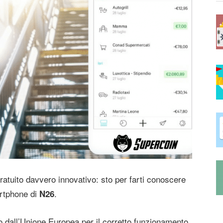
gratuito davvero innovativo: sto per farti conoscere
artphone di
.
N26
o dall’Unione Europea per il corretto funzionamento