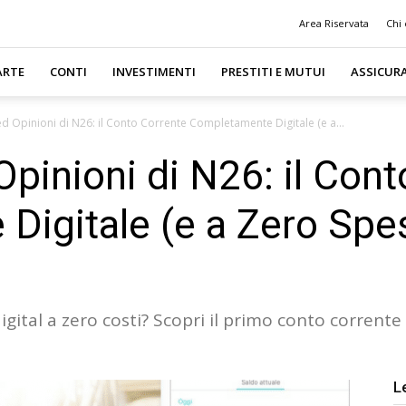
Area Riservata
Chi
ARTE
CONTI
INVESTIMENTI
PRESTITI E MUTUI
ASSICUR
d Opinioni di N26: il Conto Corrente Completamente Digitale (e a...
pinioni di N26: il Cont
igitale (e a Zero Spes
ital a zero costi? Scopri il primo conto corrent
L