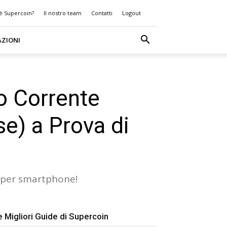
 è Supercoin?
Il nostro team
Contatti
Logout
AZIONI
o Corrente
e) a Prova di
e per smartphone!
e Migliori Guide di Supercoin