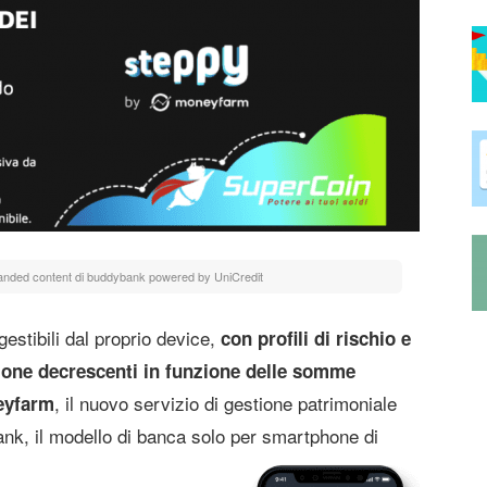
nded content di buddybank powered by UniCredit
estibili dal proprio device,
con profili di rischio e
tione decrescenti in funzione delle somme
, il nuovo servizio di gestione patrimoniale
eyfarm
bank, il modello di banca solo per smartphone di