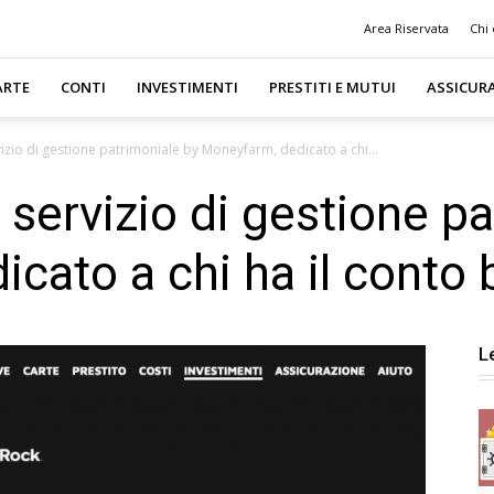
Area Riservata
Chi
ARTE
CONTI
INVESTIMENTI
PRESTITI E MUTUI
ASSICUR
vizio di gestione patrimoniale by Moneyfarm, dedicato a chi...
 servizio di gestione p
cato a chi ha il conto
L