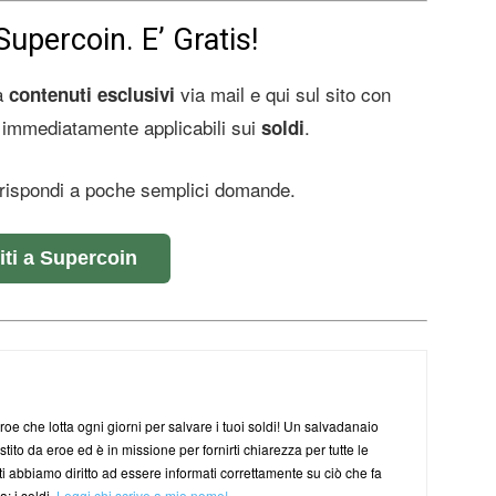
Supercoin. E’ Gratis!
 a
via mail e qui sul sito con
contenuti esclusivi
immediatamente applicabili sui
.
soldi
e rispondi a poche semplici domande.
viti a Supercoin
oe che lotta ogni giorni per salvare i tuoi soldi! Un salvadanaio
tito da eroe ed è in missione per fornirti chiarezza per tutte le
tti abbiamo diritto ad essere informati correttamente su ciò che fa
a: i soldi.
Leggi chi scrive a mio nome!