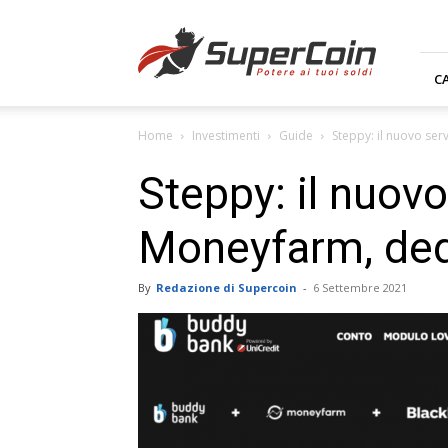
Supercoin.it
C
Home
Investimenti
Guide
Steppy: il nuovo ser
Steppy: il nuovo
Moneyfarm, dedi
By
Redazione di Supercoin
-
6 Settembre 2021