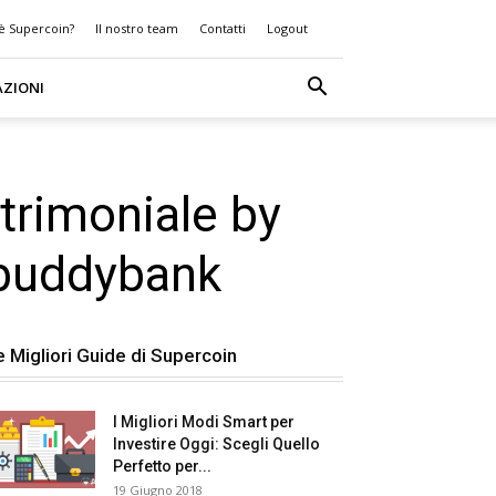
 è Supercoin?
Il nostro team
Contatti
Logout
AZIONI
atrimoniale by
 buddybank
e Migliori Guide di Supercoin
I Migliori Modi Smart per
Investire Oggi: Scegli Quello
Perfetto per...
19 Giugno 2018