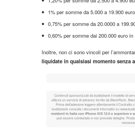
1,20% per somme da 2.500 a 4.900 eu
1% per somme da 5.000 a 19.900 euro
0,75% per somme da 20.0000 a 199.90
0,60% per somme dai 200.000 euro in 
Inoltre, non ci sono vincoli per l’ammonta
liquidate in qualsiasi momento senza a
Contenuti sponsorizzati da buddybank il modello di ser
utilizza un servizio di advisory fornito da BlackRock. Blac
Prima dell’adesione leggere attentamente il Contratto che
buddybank consulta i documenti Informativi su www.budd
residenti in Italia con iPhone iOS 12.0 o superiore 
può essere cointestato e non prevede deleghe. Prodotti
necessari