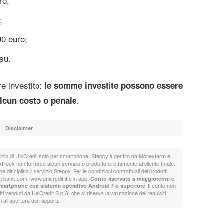
ro;
;
0 euro;
su.
re investito:
le somme investite possono essere
.
lcun costo o penale
Disclaimer
vizio di UniCredit solo per smartphone. Steppy è gestito da Moneyfarm e
kRock non fornisce alcun servizio o prodotto direttamente al cliente finale.
 disciplina il servizio Steppy. Per le condizioni contrattuali dei prodotti
ybank.com, www.unicredit.it e in app.
Conto riservato a maggiorenni e
. Il conto non
e smartphone con sistema operativo Android 7 o superiore
 venduti da UniCredit S.p.A. che si riserva la valutazione dei requisiti
 all’apertura dei rapporti.