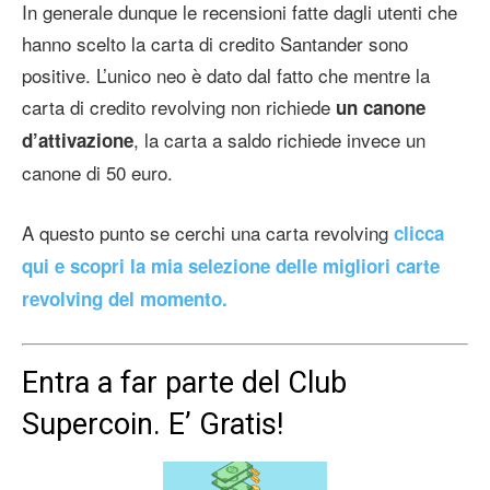
In generale dunque le recensioni fatte dagli utenti che
hanno scelto la carta di credito Santander sono
positive. L’unico neo è dato dal fatto che mentre la
carta di credito revolving non richiede
un canone
, la carta a saldo richiede invece un
d’attivazione
canone di 50 euro.
A questo punto se cerchi una carta revolving
clicca
qui e scopri la mia selezione delle migliori carte
revolving del momento.
Entra a far parte del Club
Supercoin. E’ Gratis!