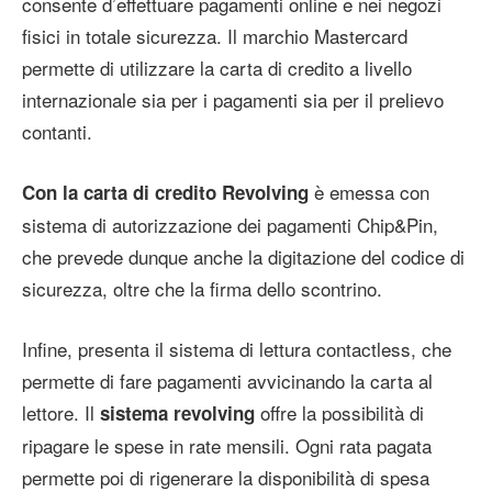
consente d’effettuare pagamenti online e nei negozi
fisici in totale sicurezza. Il marchio Mastercard
permette di utilizzare la carta di credito a livello
internazionale sia per i pagamenti sia per il prelievo
contanti.
è emessa con
Con la carta di credito Revolving
sistema di autorizzazione dei pagamenti Chip&Pin,
che prevede dunque anche la digitazione del codice di
sicurezza, oltre che la firma dello scontrino.
Infine, presenta il sistema di lettura contactless, che
permette di fare pagamenti avvicinando la carta al
lettore. Il
offre la possibilità di
sistema revolving
ripagare le spese in rate mensili. Ogni rata pagata
permette poi di rigenerare la disponibilità di spesa