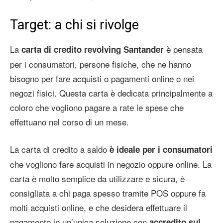
Target: a chi si rivolge
La
è pensata
carta di credito revolving Santander
per i consumatori, persone fisiche, che ne hanno
bisogno per fare acquisti o pagamenti online o nei
negozi fisici. Questa carta è dedicata principalmente a
coloro che vogliono pagare a rate le spese che
effettuano nel corso di un mese.
La carta di credito a saldo
è ideale per i consumatori
che vogliono fare acquisti in negozio oppure online. La
carta è molto semplice da utilizzare e sicura, è
consigliata a chi paga spesso tramite POS oppure fa
molti acquisti online, e che desidera effettuare il
pagamento in un’unica soluzione con
accredito sul