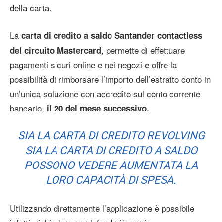
della carta.
La
carta di credito a saldo Santander contactless
, permette di effettuare
del circuito Mastercard
pagamenti sicuri online e nei negozi e offre la
possibilità di rimborsare l’importo dell’estratto conto in
un’unica soluzione con accredito sul conto corrente
bancario,
il 20 del mese successivo.
SIA LA CARTA DI CREDITO REVOLVING
SIA LA CARTA DI CREDITO A SALDO
POSSONO VEDERE AUMENTATA LA
LORO CAPACITÀ DI SPESA.
Utilizzando direttamente l’applicazione è possibile