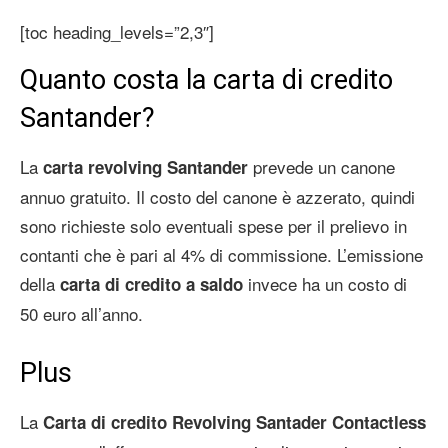
[toc heading_levels=”2,3″]
Quanto costa la carta di credito
Santander?
La
prevede un canone
carta revolving Santander
annuo gratuito. Il costo del canone è azzerato, quindi
sono richieste solo eventuali spese per il prelievo in
contanti che è pari al 4% di commissione. L’emissione
della
invece ha un costo di
carta di credito a saldo
50 euro all’anno.
Plus
La
Carta di credito Revolving Santader Contactless