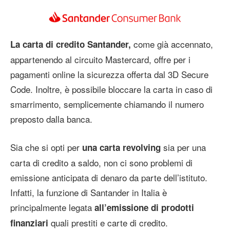
come già accennato,
La carta di credito Santander,
appartenendo al circuito Mastercard, offre per i
pagamenti online la sicurezza offerta dal 3D Secure
Code. Inoltre, è possibile bloccare la carta in caso di
smarrimento, semplicemente chiamando il numero
preposto dalla banca.
Sia che si opti per
sia per una
una carta revolving
carta di credito a saldo, non ci sono problemi di
emissione anticipata di denaro da parte dell’istituto.
Infatti, la funzione di Santander in Italia è
principalmente legata
all’emissione di prodotti
quali prestiti e carte di credito.
finanziari