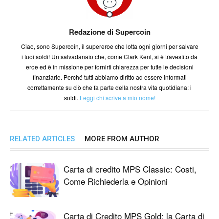
Redazione di Supercoin
Ciao, sono Supercoin, il supereroe che lotta ogni giorni per salvare
i tuoi soldi! Un salvadanaio che, come Clark Kent, si è travestito da
eroe ed è in missione per fornirti chiarezza per tutte le decisioni
finanziarie. Perché tutti abbiamo diritto ad essere informati
correttamente su ciò che fa parte della nostra vita quotidiana: i
soldi.
Leggi chi scrive a mio nome!
RELATED ARTICLES
MORE FROM AUTHOR
Carta di credito MPS Classic: Costi,
Come Richiederla e Opinioni
Carta di Credito MPS Gold: la Carta di