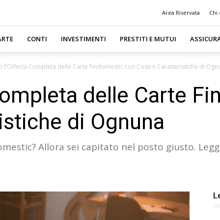
Area Riservata
Chi
ARTE
CONTI
INVESTIMENTI
PRESTITI E MUTUI
ASSICUR
o l’Offerta Completa delle Carte Findomestic con Costi e Caratteristiche di Ogn
Completa delle Carte F
ristiche di Ognuna
mestic? Allora sei capitato nel posto giusto. Legg
L