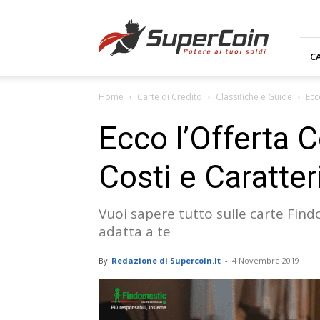
Supercoin.it
C
Home
Carte di Credito
Classifiche e Guide
Ecc
Ecco l’Offerta 
Costi e Caratte
Vuoi sapere tutto sulle carte Findo
adatta a te
By
Redazione di Supercoin.it
-
4 Novembre 2019