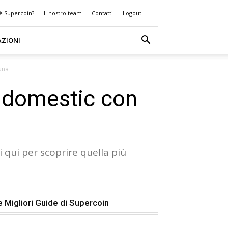
 è Supercoin?
Il nostro team
Contatti
Logout
AZIONI
una
indomestic con
i qui per scoprire quella più
e Migliori Guide di Supercoin