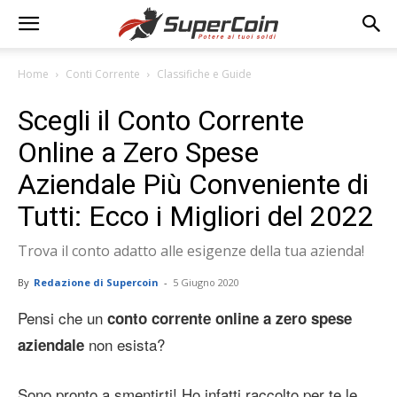
Home
Conti Corrente
Classifiche e Guide
Scegli il Conto Corrente
Online a Zero Spese
Aziendale Più Conveniente di
Tutti: Ecco i Migliori del 2022
Trova il conto adatto alle esigenze della tua azienda!
By
Redazione di Supercoin
-
5 Giugno 2020
Pensi che un
conto corrente online a zero spese
non esista?
aziendale
Sono pronto a smentirti! Ho infatti raccolto per te le