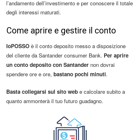
l’andamento dell’investimento e per conoscere il totale
degli interessi maturati.
Come aprire e gestire il conto
è il conto deposito messo a disposizione
IoPOSSO
del cliente da Santander consumer Bank.
Per aprire
non dovrai
un conto deposito con Santander
spendere ore e ore,
.
bastano pochi minuti
e calcolare subito a
Basta collegarsi sul sito web
quanto ammonterà il tuo futuro guadagno.