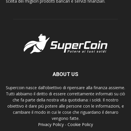
scelta dei migliori prodotti bancari e servizi finanziari.
ABOUT US
Supercoin nasce dall’obiettivo di ripensare alla finanza assieme.
Tutti abbiamo il diritto di essere correttamente informati su ciò
che fa parte della nostra vita quotidiana: i soldi. Il nostro
obiettivo è dare più potere alle persone con le informazioni, e
cambiare il modo in cui le cose che riguardano il denaro
vengono fatte.
Privacy Policy
-
Cookie Policy