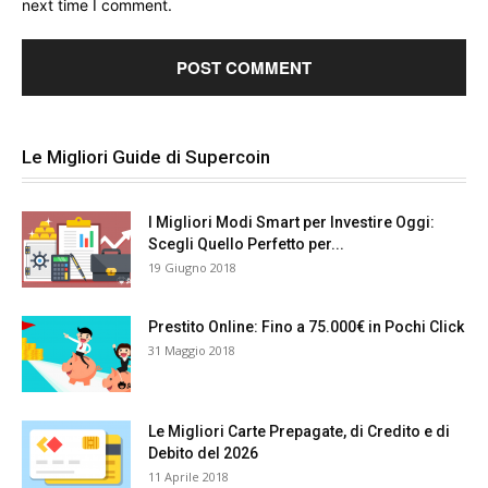
next time I comment.
Le Migliori Guide di Supercoin
I Migliori Modi Smart per Investire Oggi:
Scegli Quello Perfetto per...
19 Giugno 2018
Prestito Online: Fino a 75.000€ in Pochi Click
31 Maggio 2018
Le Migliori Carte Prepagate, di Credito e di
Debito del 2026
11 Aprile 2018