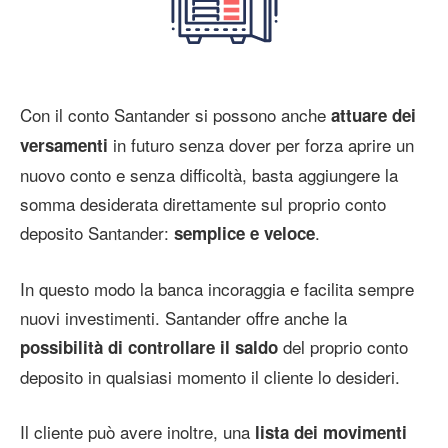
Con il conto Santander si possono anche
attuare dei
in futuro senza dover per forza aprire un
versamenti
nuovo conto e senza difficoltà, basta aggiungere la
somma desiderata direttamente sul proprio conto
deposito Santander:
.
semplice e veloce
In questo modo la banca incoraggia e facilita sempre
nuovi investimenti. Santander offre anche la
del proprio conto
possibilità di controllare il saldo
deposito in qualsiasi momento il cliente lo desideri.
Il cliente può avere inoltre, una
lista dei movimenti