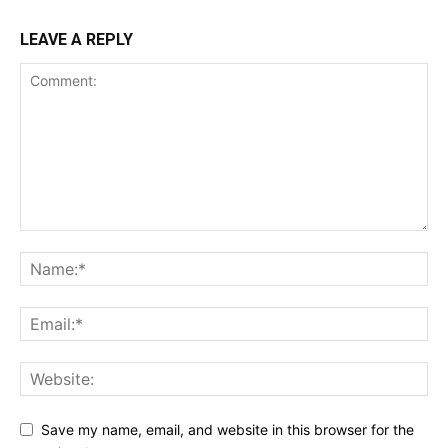
LEAVE A REPLY
Save my name, email, and website in this browser for the