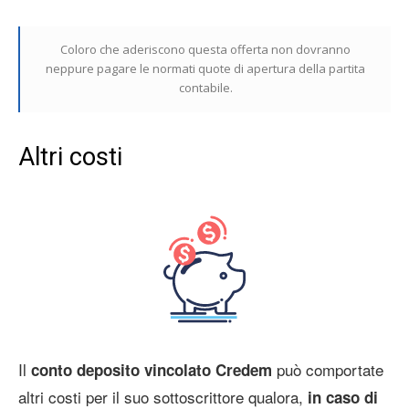
Coloro che aderiscono questa offerta non dovranno
neppure pagare le normati quote di apertura della partita
contabile.
Altri costi
Il
può comportate
conto deposito vincolato Credem
altri costi per il suo sottoscrittore qualora,
in caso di