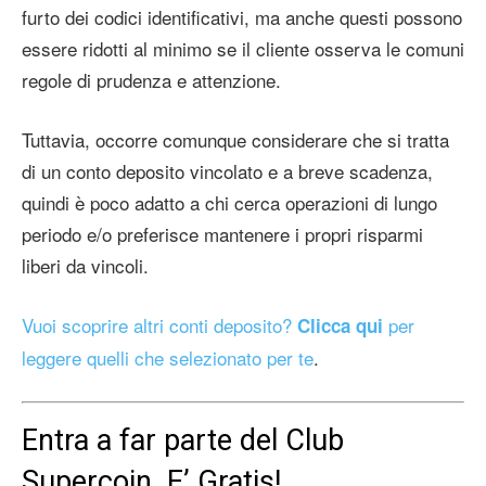
furto dei codici identificativi, ma anche questi possono
essere ridotti al minimo se il cliente osserva le comuni
regole di prudenza e attenzione.
Tuttavia, occorre comunque considerare che si tratta
di un conto deposito vincolato e a breve scadenza,
quindi è poco adatto a chi cerca operazioni di lungo
periodo e/o preferisce mantenere i propri risparmi
liberi da vincoli.
Vuoi scoprire altri conti deposito?
per
Clicca qui
leggere quelli che selezionato per te
.
Entra a far parte del Club
Supercoin. E’ Gratis!