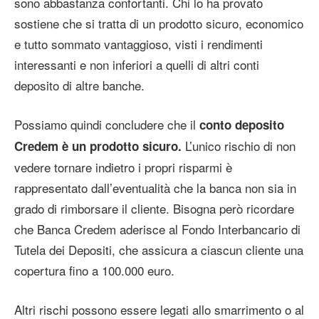
sono abbastanza confortanti. Chi lo ha provato
sostiene che si tratta di un prodotto sicuro, economico
e tutto sommato vantaggioso, visti i rendimenti
interessanti e non inferiori a quelli di altri conti
deposito di altre banche.
Possiamo quindi concludere che il
conto deposito
L’unico rischio di non
Credem
è un prodotto sicuro.
vedere tornare indietro i propri risparmi è
rappresentato dall’eventualità che la banca non sia in
grado di rimborsare il cliente. Bisogna però ricordare
che Banca Credem aderisce al Fondo Interbancario di
Tutela dei Depositi, che assicura a ciascun cliente una
copertura fino a 100.000 euro.
Altri rischi possono essere legati allo smarrimento o al