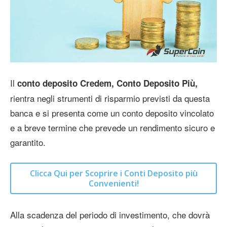
Il
conto deposito Credem, Conto Deposito Più,
rientra negli strumenti di risparmio previsti da questa
banca e si presenta come un conto deposito vincolato
e a breve termine che prevede un rendimento sicuro e
garantito.
Clicca Qui per Scoprire i Conti Deposito più
Convenienti!
Alla scadenza del periodo di investimento, che dovrà