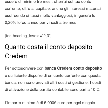
essere di minimo tre mesi, otterrai sul tuo conto
corrente, oltre al capitale, anche gli interessi maturati
usufruendo di tassi molto vantaggiosi, in genere lo
0,20% lordo annuo per vincoli a tre mesi.
[toc heading_levels=”2,3″]
Quanto costa il conto deposito
Credem
Per sottoscrivere con
banca Credem conto deposito
è sufficiente disporre di un conto corrente con questa
banca, non sono previsti altri costi di gestione. I costi
di attivazione della partita contabile sono pari a 10 €.
L’importo minimo è di 5.000€ euro per ogni singolo