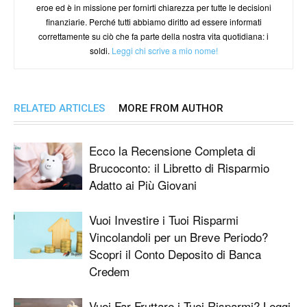
eroe ed è in missione per fornirti chiarezza per tutte le decisioni
finanziarie. Perché tutti abbiamo diritto ad essere informati
correttamente su ciò che fa parte della nostra vita quotidiana: i
soldi.
Leggi chi scrive a mio nome!
RELATED ARTICLES
MORE FROM AUTHOR
Ecco la Recensione Completa di
Brucoconto: il Libretto di Risparmio
Adatto ai Più Giovani
Vuoi Investire i Tuoi Risparmi
Vincolandoli per un Breve Periodo?
Scopri il Conto Deposito di Banca
Credem
Vuoi Far Fruttare i Tuoi Risparmi? Leggi