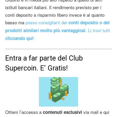
istituti bancari italiani. Il rendimento previsto per i
conti deposito a risparmio libero invece è al quanto
basso ma
posso consigliarti dei
conti deposito o dei
. Li trovi tutti
prodotti similari molto più vantaggiosi
!
cliccando qui
Entra a far parte del Club
Supercoin. E’ Gratis!
Ottieni l’accesso a
via mail e qui
contenuti esclusivi