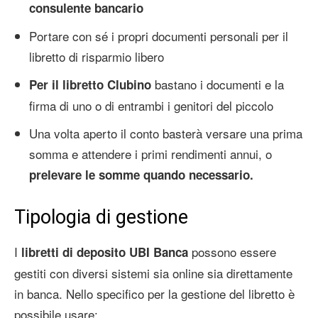
consulente bancario
Portare con sé i propri documenti personali per il
libretto di risparmio libero
bastano i documenti e la
Per il libretto Clubino
firma di uno o di entrambi i genitori del piccolo
Una volta aperto il conto basterà versare una prima
somma e attendere i primi rendimenti annui, o
prelevare le somme quando necessario.
Tipologia di gestione
I
possono essere
libretti di deposito UBI Banca
gestiti con diversi sistemi sia online sia direttamente
in banca. Nello specifico per la gestione del libretto è
possibile usare: