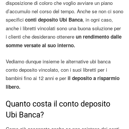
disposizione di coloro che voglio avviare un piano
d’accumulo nel corso del tempo. Anche se non ci sono
specifici
, in ogni caso,
conti deposito Ubi Banca
anche i libretti vincolati sono una buona soluzione per
i clienti che desiderano ottenere
un rendimento dalle
somme versate al suo interno.
Vediamo dunque insieme le alternative ubi banca
conto deposito vincolato, con i suoi libretti per i
bambini fino ai 12 anni e per
il deposito a risparmio
libero.
Quanto costa il conto deposito
Ubi Banca?
Come già accennato anche se non esistono dei conti