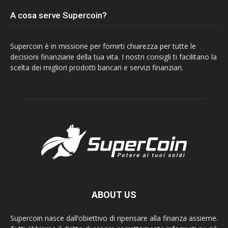
A cosa serve Supercoin?
Supercoin è in missione per fornirti chiarezza per tutte le
decisioni finanziarie della tua vita. I nostri consigli ti facilitano la
scelta dei migliori prodotti bancari e servizi finanziari.
ABOUT US
Supercoin nasce dall’obiettivo di ripensare alla finanza assieme.