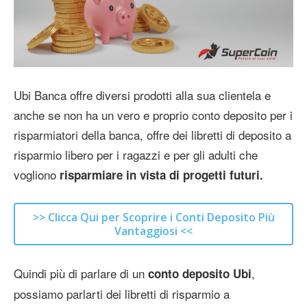
Ubi Banca offre diversi prodotti alla sua clientela e
anche se non ha un vero e proprio conto deposito per i
risparmiatori della banca, offre dei libretti di deposito a
risparmio libero per i ragazzi e per gli adulti che
vogliono
risparmiare in vista di progetti futuri.
>> Clicca Qui per Scoprire i Conti Deposito Più
Vantaggiosi <<
Quindi più di parlare di un
,
conto deposito Ubi
possiamo parlarti dei libretti di risparmio a