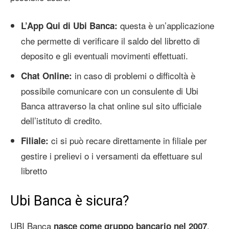
questa è un’applicazione
L’App Qui di Ubi Banca:
che permette di verificare il saldo del libretto di
deposito e gli eventuali movimenti effettuati.
in caso di problemi o difficoltà è
Chat Online:
possibile comunicare con un consulente di Ubi
Banca attraverso la chat online sul sito ufficiale
dell’istituto di credito.
ci si può recare direttamente in filiale per
Filiale:
gestire i prelievi o i versamenti da effettuare sul
libretto
Ubi Banca è sicura?
UBI Banca
.
nasce come gruppo bancario nel 2007