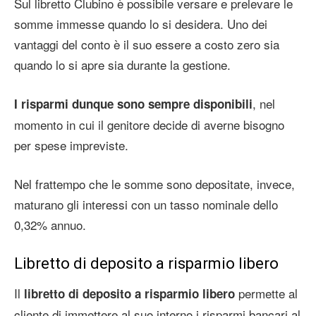
Sul libretto Clubino è possibile versare e prelevare le
somme immesse quando lo si desidera. Uno dei
vantaggi del conto è il suo essere a costo zero sia
quando lo si apre sia durante la gestione.
, nel
I risparmi dunque sono sempre disponibili
momento in cui il genitore decide di averne bisogno
per spese impreviste.
Nel frattempo che le somme sono depositate, invece,
maturano gli interessi con un tasso nominale dello
0,32% annuo.
Libretto di deposito a risparmio libero
Il
permette al
libretto di deposito a risparmio libero
cliente di immettere al suo interno i risparmi bancari al