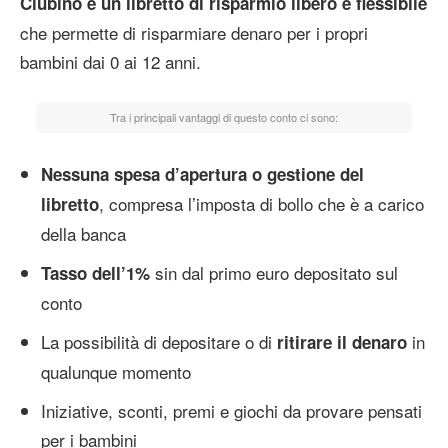
Clubino è un libretto di risparmio libero e flessibile
che permette di risparmiare denaro per i propri
bambini dai 0 ai 12 anni.
Tra i principali vantaggi di questo conto ci sono:
Nessuna spesa d’apertura o gestione del
, compresa l’imposta di bollo che è a carico
libretto
della banca
sin dal primo euro depositato sul
Tasso dell’1%
conto
La possibilità di depositare o di
in
ritirare il denaro
qualunque momento
Iniziative, sconti, premi e giochi da provare pensati
per i bambini