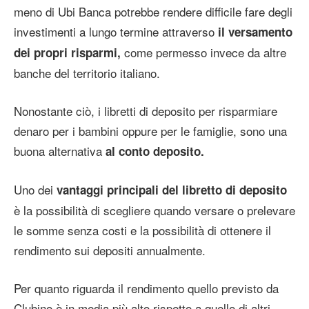
meno di Ubi Banca potrebbe rendere difficile fare degli
investimenti a lungo termine attraverso
il versamento
come permesso invece da altre
dei propri risparmi,
banche del territorio italiano.
Nonostante ciò, i libretti di deposito per risparmiare
denaro per i bambini oppure per le famiglie, sono una
buona alternativa
al conto deposito.
Uno dei
vantaggi principali del libretto di deposito
è la possibilità di scegliere quando versare o prelevare
le somme senza costi e la possibilità di ottenere il
rendimento sui depositi annualmente.
Per quanto riguarda il rendimento quello previsto da
Clubino è in media più alto rispetto a quello di altri