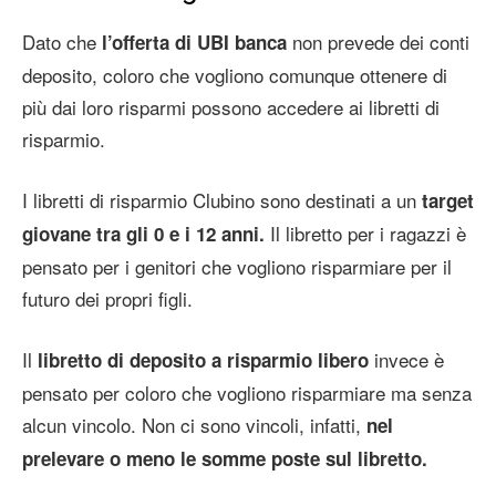
Dato che
non prevede dei conti
l’offerta di UBI banca
deposito, coloro che vogliono comunque ottenere di
più dai loro risparmi possono accedere ai libretti di
risparmio.
I libretti di risparmio Clubino sono destinati a un
target
Il libretto per i ragazzi è
giovane tra gli 0 e i 12 anni.
pensato per i genitori che vogliono risparmiare per il
futuro dei propri figli.
Il
invece è
libretto di deposito a risparmio libero
pensato per coloro che vogliono risparmiare ma senza
alcun vincolo. Non ci sono vincoli, infatti,
nel
prelevare o meno le somme poste sul libretto.