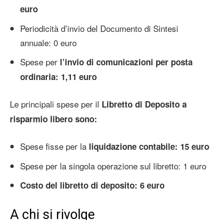
euro
Periodicità d’invio del Documento di Sintesi
annuale: 0 euro
Spese per
l’invio di comunicazioni per posta
ordinaria: 1,11 euro
Le principali spese per il
Libretto di Deposito a
risparmio libero sono:
Spese fisse per la
liquidazione contabile: 15 euro
Spese per la singola operazione sul libretto: 1 euro
Costo del libretto di deposito: 6 euro
A chi si rivolge