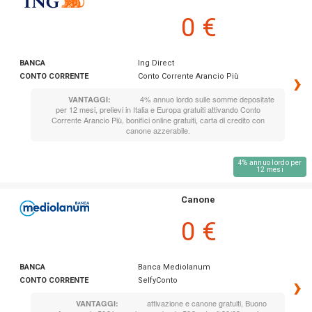
0 €
BANCA
Ing Direct
›
CONTO CORRENTE
Conto Corrente Arancio Più
4% annuo lordo sulle somme depositate
VANTAGGI:
per 12 mesi, prelievi in Italia e Europa gratuiti attivando Conto
Corrente Arancio Più, bonifici online gratuiti, carta di credito con
canone azzerabile.
4% annuo lordo per
12 mesi
Canone
0 €
BANCA
Banca Mediolanum
›
CONTO CORRENTE
SelfyConto
attivazione e canone gratuiti, Buono
VANTAGGI: