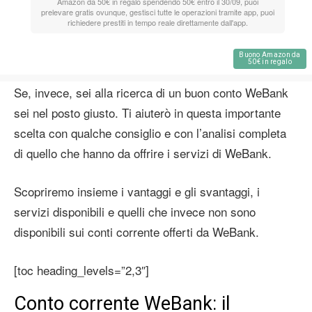
Amazon da 50€ in regalo spendendo 50€ entro il 30/09, puoi
prelevare gratis ovunque, gestisci tutte le operazioni tramite app, puoi
richiedere prestiti in tempo reale direttamente dall'app.
Buono Amazon da
50€ in regalo
Se, invece, sei alla ricerca di un buon conto WeBank
sei nel posto giusto. Ti aiuterò in questa importante
scelta con qualche consiglio e con l’analisi completa
di quello che hanno da offrire i servizi di WeBank.
Scopriremo insieme i vantaggi e gli svantaggi, i
servizi disponibili e quelli che invece non sono
disponibili sui conti corrente offerti da WeBank.
[toc heading_levels=”2,3″]
Conto corrente WeBank: il