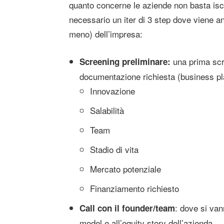
quanto concerne le aziende non basta iscr
necessario un iter di 3 step dove viene ana
meno) dell’impresa:
una prima scr
Screening preliminare:
documentazione richiesta (business pla
Innovazione
Salabilità
Team
Stadio di vita
Mercato potenziale
Finanziamento richiesto
: dove si vann
Call con il founder/team
model e all’equity story dell’azienda.