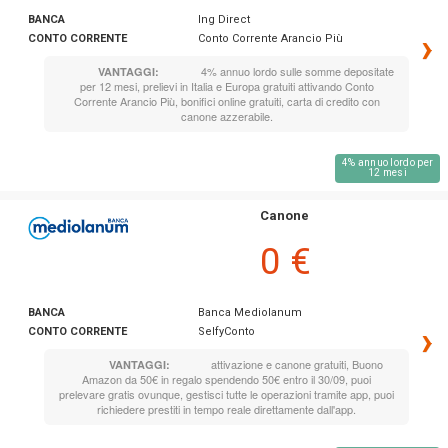
BANCA
Ing Direct
›
CONTO CORRENTE
Conto Corrente Arancio Più
4% annuo lordo sulle somme depositate
VANTAGGI:
per 12 mesi, prelievi in Italia e Europa gratuiti attivando Conto
Corrente Arancio Più, bonifici online gratuiti, carta di credito con
canone azzerabile.
4% annuo lordo per
12 mesi
Canone
0 €
BANCA
Banca Mediolanum
›
CONTO CORRENTE
SelfyConto
attivazione e canone gratuiti, Buono
VANTAGGI:
Amazon da 50€ in regalo spendendo 50€ entro il 30/09, puoi
prelevare gratis ovunque, gestisci tutte le operazioni tramite app, puoi
richiedere prestiti in tempo reale direttamente dall'app.