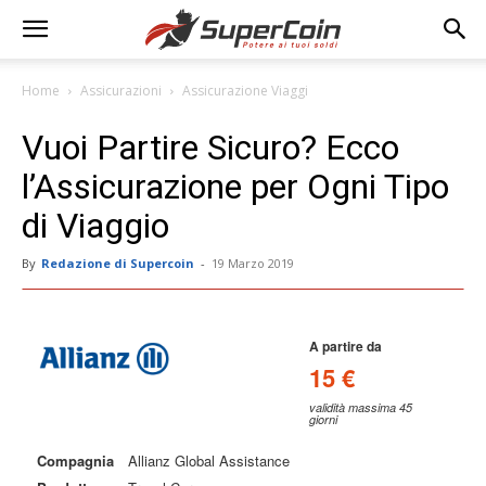
Home
Assicurazioni
Assicurazione Viaggi
Vuoi Partire Sicuro? Ecco
l’Assicurazione per Ogni Tipo
di Viaggio
By
Redazione di Supercoin
-
19 Marzo 2019
A partire da
15 €
validità massima 45
giorni
Compagnia
Allianz Global Assistance