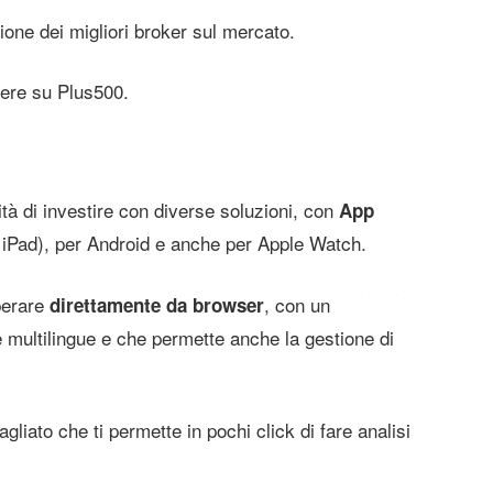
ione dei migliori broker sul mercato.
ere su Plus500.
ità di investire con diverse soluzioni, con
App
iPad), per Android e anche per Apple Watch.
perare
, con un
direttamente da browser
 e multilingue e che permette anche la gestione di
liato che ti permette in pochi click di fare analisi