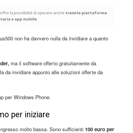
 offre la possibilità di operare anche
tramite piattaforma
taria e app mobile.
Plus500 non ha davvero nulla da invidiare a quanto
ma il software offerto gratuitamente da
der,
a da invidiare appunto alle soluzioni offerte da
’App per Windows Phone.
mo per iniziare
ingresso molto bassa. Sono sufficienti
100 euro per