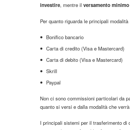
, mentre il
investire
versamento minimo
Per quanto riguarda le principali modalità
Bonifico bancario
Carta di credito (Visa e Mastercard)
Carta di debito (Visa e Mastercard)
Skrill
Paypal
Non ci sono commissioni particolari da p
quanto si versi e dalla modalità che verrà
I principali sistemi per il trasferimento di