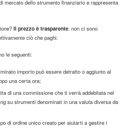
 mercato dello strumento finanziario e rappresenta
zione?
: non ci sono
Il prezzo è trasparente
ettivamente ciò che paghi.
no le seguenti:
minato importo può essere detratto o aggiunto al
opo una certa ora;
ratta di una commissione che ti verrà addebitata nel
ding su strumenti denominati in una valuta diversa da
 tipo di ordine unico creato per aiutarti a gestire i