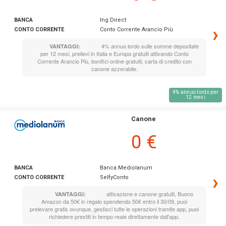
BANCA
Ing Direct
›
CONTO CORRENTE
Conto Corrente Arancio Più
4% annuo lordo sulle somme depositate
VANTAGGI:
per 12 mesi, prelievi in Italia e Europa gratuiti attivando Conto
Corrente Arancio Più, bonifici online gratuiti, carta di credito con
canone azzerabile.
4% annuo lordo per
12 mesi
Canone
0 €
BANCA
Banca Mediolanum
›
CONTO CORRENTE
SelfyConto
attivazione e canone gratuiti, Buono
VANTAGGI:
Amazon da 50€ in regalo spendendo 50€ entro il 30/09, puoi
prelevare gratis ovunque, gestisci tutte le operazioni tramite app, puoi
richiedere prestiti in tempo reale direttamente dall'app.