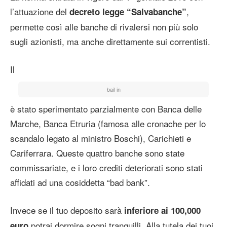
l’attuazione del
,
decreto legge “Salvabanche”
permette così alle banche di rivalersi non più solo
sugli azionisti, ma anche direttamente sui correntisti.
Il
bail in
è stato sperimentato parzialmente con Banca delle
Marche, Banca Etruria (famosa alle cronache per lo
scandalo legato al ministro Boschi), Carichieti e
Cariferrara. Queste quattro banche sono state
commissariate, e i loro crediti deteriorati sono stati
affidati ad una cosiddetta “bad bank”.
Invece se il tuo deposito sarà
inferiore ai 100,000
potrai dormire sogni tranquilli. Alla tutela dei tuoi
euro