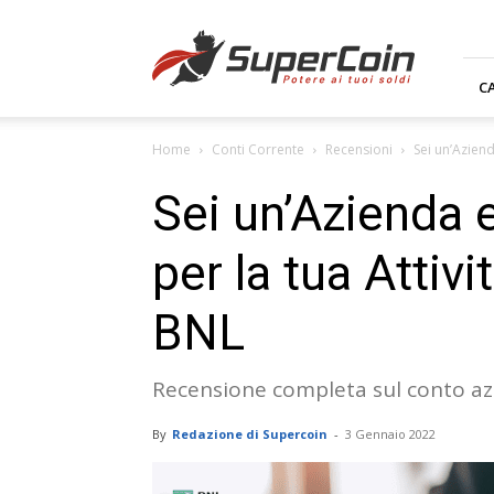
Supercoin.it
C
Home
Conti Corrente
Recensioni
Sei un’Aziend
Sei un’Azienda e
per la tua Attiv
BNL
Recensione completa sul conto az
By
Redazione di Supercoin
-
3 Gennaio 2022