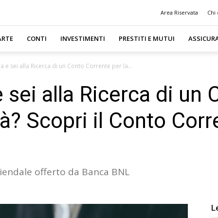
Area Riservata
Chi
ARTE
CONTI
INVESTIMENTI
PRESTITI E MUTUI
ASSICUR
a e sei alla Ricerca di un Conto Corrente per la...
 sei alla Ricerca di un
ità? Scopri il Conto Cor
iendale offerto da Banca BNL
L