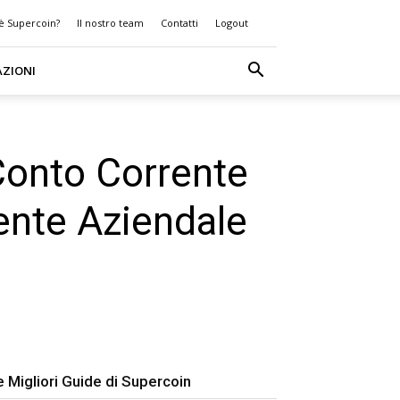
 è Supercoin?
Il nostro team
Contatti
Logout
AZIONI
 Conto Corrente
rente Aziendale
e Migliori Guide di Supercoin