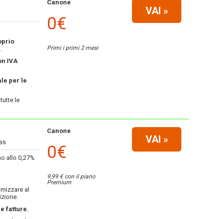
Canone
VAI
»
0€
oprio
Primi i primi 2 mesi
.
on IVA
le per le
tutte le
Canone
VAI
»
ss
0€
no allo 0,27%
9,99 € con il piano
Premium
imizzare al
izione.
 fatture.