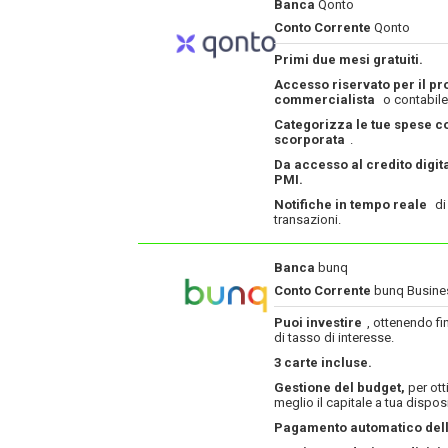
Banca
Qonto
Conto Corrente
Qonto
Primi due mesi gratuiti.
Accesso riservato per il pr
commercialista
o contabile
Categorizza le tue spese c
scorporata
.
Da accesso al credito digita
PMI.
Notifiche in tempo reale
di 
transazioni.
Banca
bunq
Conto Corrente
bunq Busine
Puoi investire
, ottenendo fi
di tasso di interesse.
3 carte incluse.
Gestione del budget,
per ott
meglio il capitale a tua dispos
Pagamento automatico delle