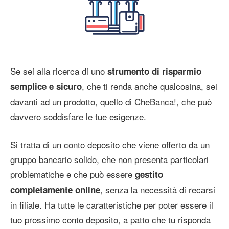
Se sei alla ricerca di uno
strumento di risparmio
, che ti renda anche qualcosina, sei
semplice e sicuro
davanti ad un prodotto, quello di CheBanca!, che può
davvero soddisfare le tue esigenze.
Si tratta di un conto deposito che viene offerto da un
gruppo bancario solido, che non presenta particolari
problematiche e che può essere
gestito
, senza la necessità di recarsi
completamente online
in filiale. Ha tutte le caratteristiche per poter essere il
tuo prossimo conto deposito, a patto che tu risponda