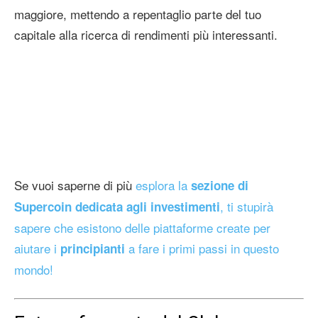
maggiore, mettendo a repentaglio parte del tuo
capitale alla ricerca di rendimenti più interessanti.
Se vuoi saperne di più
esplora la
sezione di
, ti stupirà
Supercoin dedicata agli investimenti
sapere che esistono delle piattaforme create per
aiutare i
a fare i primi passi in questo
principianti
mondo!