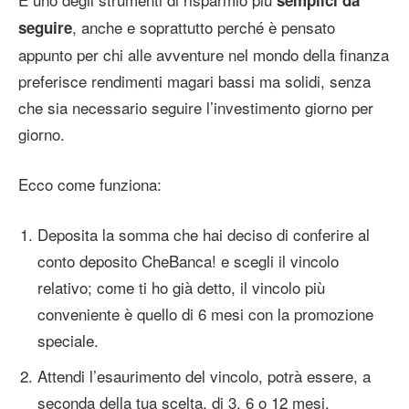
, anche e soprattutto perché è pensato
seguire
appunto per chi alle avventure nel mondo della finanza
preferisce rendimenti magari bassi ma solidi, senza
che sia necessario seguire l’investimento giorno per
giorno.
Ecco come funziona:
Deposita la somma che hai deciso di conferire al
conto deposito CheBanca! e scegli il vincolo
relativo; come ti ho già detto, il vincolo più
conveniente è quello di 6 mesi con la promozione
speciale.
Attendi l’esaurimento del vincolo, potrà essere, a
seconda della tua scelta, di 3, 6 o 12 mesi.