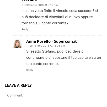
9 Settembre 2018 At 6:15 pm
ma una volta finito il vincolo cosa succede? si
può decidere di vincolarli di nuovo oppure
tornano sul conto corrente?
Reply
Anna Porello - Supercoin.it
11 Settembre 2018 At 12:05 pm
Si esatto Stefano, puoi decidere di
continuare o di spostare il tuo capitale su un
tuo conto corrente.
Reply
LEAVE A REPLY