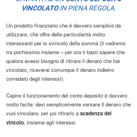
VINCOLATO
IN PIENA REGOLA.
Un prodotto finanziario che è davvero semplice da
utilizzare, che offre delle particolarità molto
interessanti per lo svincolo della somma (li vedremo
tra pochissimo insieme – per ora ti basti sapere che
qualora avessi bisogno di ritirare il denaro che hai
vincolato, riceverai comunque il denaro indietro
corredato degli interessi).
Capire il funzionamento del conto deposito è davvero
molto facile: devi semplicemente versare il denaro che
vuoi vincolare, per poi ritirarlo a
scadenza del
, insieme agli interessi.
vincolo