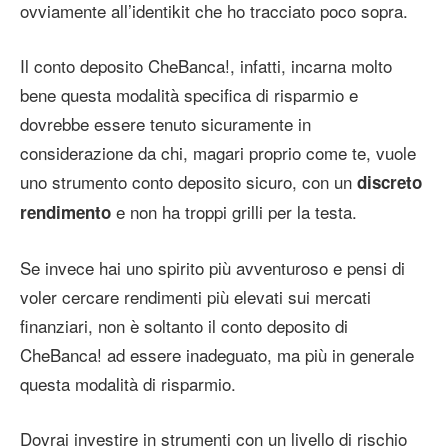
ovviamente all’identikit che ho tracciato poco sopra.
Il conto deposito CheBanca!, infatti, incarna molto
bene questa modalità specifica di risparmio e
dovrebbe essere tenuto sicuramente in
considerazione da chi, magari proprio come te, vuole
uno strumento conto deposito sicuro, con un
discreto
e non ha troppi grilli per la testa.
rendimento
Se invece hai uno spirito più avventuroso e pensi di
voler cercare rendimenti più elevati sui mercati
finanziari, non è soltanto il conto deposito di
CheBanca! ad essere inadeguato, ma più in generale
questa modalità di risparmio.
Dovrai investire in strumenti con un livello di rischio