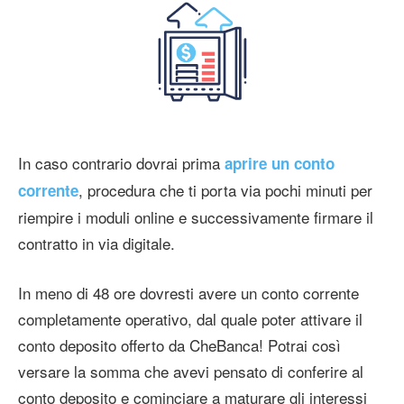
In caso contrario dovrai prima
aprire un conto
, procedura che ti porta via pochi minuti per
corrente
riempire i moduli online e successivamente firmare il
contratto in via digitale.
In meno di 48 ore dovresti avere un conto corrente
completamente operativo, dal quale poter attivare il
conto deposito offerto da CheBanca! Potrai così
versare la somma che avevi pensato di conferire al
conto deposito e cominciare a maturare gli interessi