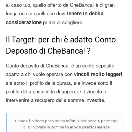
al caso tuo, quello offerto da CheBanca! è di gran
lunga uno di quelli che devi
tenere in debita
prima di scegliere.
considerazione
Il Target: per chi è adatto Conto
Deposito di CheBanca! ?
Conto deposito di CheBanca! è un conto deposito
adatto a chi vuole operare con
,
vincoli molto leggeri
sia sotto il profilo della durata, sia invece sotto il
profilo della possibilità di superare il vincolo e
intervenire a recupero delle somme investite.
Come ti ho detto poco prima infatti, CheBanca! ti permette
di svincolare le somme
in modo praticamente