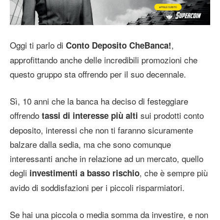
Oggi ti parlo di
,
Conto Deposito CheBanca!
approfittando anche delle incredibili promozioni che
questo gruppo sta offrendo per il suo decennale.
Sì, 10 anni che la banca ha deciso di festeggiare
offrendo
sui prodotti conto
tassi di interesse più alti
deposito, interessi che non ti faranno sicuramente
balzare dalla sedia, ma che sono comunque
interessanti anche in relazione ad un mercato, quello
degli
, che è sempre più
investimenti a basso rischio
avido di soddisfazioni per i piccoli risparmiatori.
Se hai una piccola o media somma da investire, e non