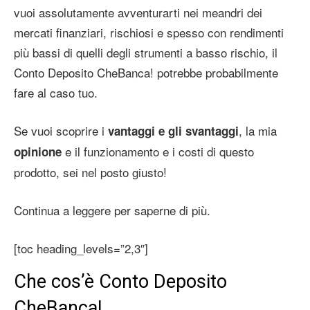
vuoi assolutamente avventurarti nei meandri dei
mercati finanziari, rischiosi e spesso con rendimenti
più bassi di quelli degli strumenti a basso rischio, il
Conto Deposito CheBanca! potrebbe probabilmente
fare al caso tuo.
Se vuoi scoprire i
, la mia
vantaggi e gli svantaggi
e il funzionamento e i costi di questo
opinione
prodotto, sei nel posto giusto!
Continua a leggere per saperne di più.
[toc heading_levels=”2,3″]
Che cos’è Conto Deposito
CheBanca!