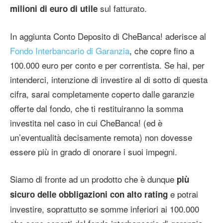
sul fatturato.
milioni di euro di utile
In aggiunta Conto Deposito di CheBanca! aderisce al
Fondo Interbancario di Garanzia
, che copre fino a
100.000 euro per conto e per correntista. Se hai, per
intenderci, intenzione di investire al di sotto di questa
cifra, sarai completamente coperto dalle garanzie
offerte dal fondo, che ti restituiranno la somma
investita nel caso in cui CheBanca! (ed è
un’eventualità decisamente remota) non dovesse
essere più in grado di onorare i suoi impegni.
Siamo di fronte ad un prodotto che è dunque
più
e potrai
sicuro delle obbligazioni con alto rating
investire, soprattutto se somme inferiori ai 100.000