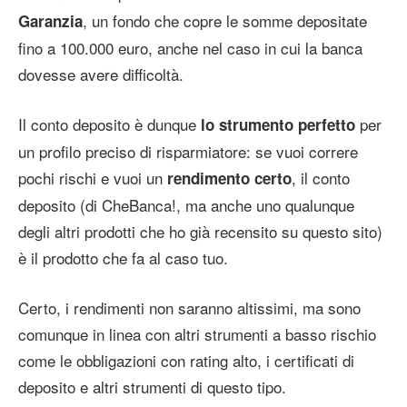
, un fondo che copre le somme depositate
Garanzia
fino a 100.000 euro, anche nel caso in cui la banca
dovesse avere difficoltà.
Il conto deposito è dunque
per
lo strumento perfetto
un profilo preciso di risparmiatore: se vuoi correre
pochi rischi e vuoi un
, il conto
rendimento certo
deposito (di CheBanca!, ma anche uno qualunque
degli altri prodotti che ho già recensito su questo sito)
è il prodotto che fa al caso tuo.
Certo, i rendimenti non saranno altissimi, ma sono
comunque in linea con altri strumenti a basso rischio
come le obbligazioni con rating alto, i certificati di
deposito e altri strumenti di questo tipo.