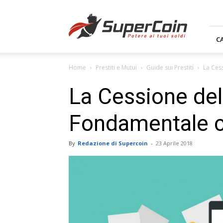
Supercoin.it
C
Home
Prestiti e Mutui
Guide sui Prestiti
La Ces
La Cessione del
Fondamentale c
By
Redazione di Supercoin
-
23 Aprile 2018