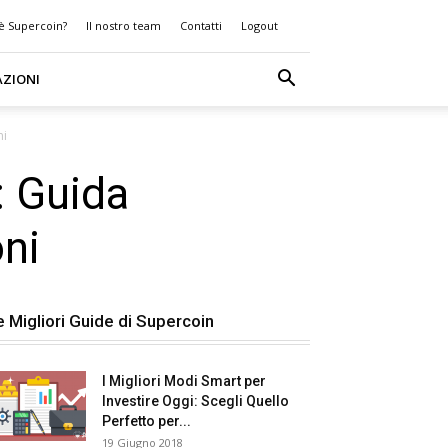
 è Supercoin?
Il nostro team
Contatti
Logout
AZIONI
ni
: Guida
ni
e Migliori Guide di Supercoin
I Migliori Modi Smart per
Investire Oggi: Scegli Quello
Perfetto per...
19 Giugno 2018