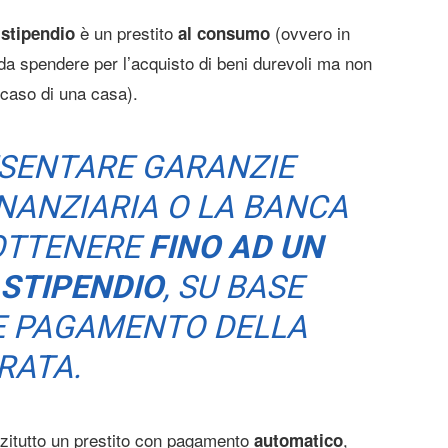
è un prestito
(ovvero in
 stipendio
al consumo
da spendere per l’acquisto di beni durevoli ma non
 caso di una casa).
ESENTARE GARANZIE
INANZIARIA O LA BANCA
OTTENERE
FINO AD UN
 STIPENDIO
, SU BASE
E PAGAMENTO DELLA
RATA.
anzitutto un prestito con pagamento
,
automatico