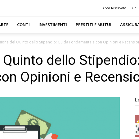
Area Riservata
Chi
ARTE
CONTI
INVESTIMENTI
PRESTITI E MUTUI
ASSICUR
sione del Quinto dello Stipendio: Guida Fondamentale con Opinioni e Recensio
 Quinto dello Stipendio
on Opinioni e Recensio
L