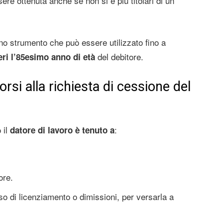
re ottenuta anche se non si è più titolari di un
no strumento che può essere utilizzato fino a
del debitore.
ri l’85esimo anno di età
orsi alla richiesta di cessione del
 il
:
datore di lavoro è tenuto a
ore.
so di licenziamento o dimissioni, per versarla a