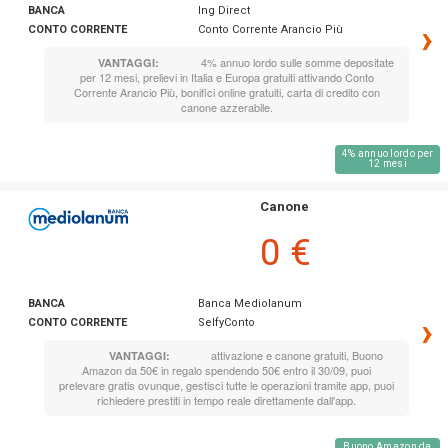
BANCA
Ing Direct
›
CONTO CORRENTE
Conto Corrente Arancio Più
4% annuo lordo sulle somme depositate
VANTAGGI:
per 12 mesi, prelievi in Italia e Europa gratuiti attivando Conto
Corrente Arancio Più, bonifici online gratuiti, carta di credito con
canone azzerabile.
4% annuo lordo per
12 mesi
Canone
0 €
BANCA
Banca Mediolanum
›
CONTO CORRENTE
SelfyConto
attivazione e canone gratuiti, Buono
VANTAGGI:
Amazon da 50€ in regalo spendendo 50€ entro il 30/09, puoi
prelevare gratis ovunque, gestisci tutte le operazioni tramite app, puoi
richiedere prestiti in tempo reale direttamente dall'app.
Buono Amazon da