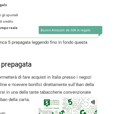
galo
i gli sportelli
di credito
 tempo reale
Buono Amazon da 50€ in regalo
anca 5 prepagata leggendo fino in fondo questa
5 prepagata
metterà di fare acquisti in Italia presso i negozi
line e ricevere bonifici direttamente sull’iban della
carsi in una della tante tabaccherie convenzionate
iban della carta.
nti: