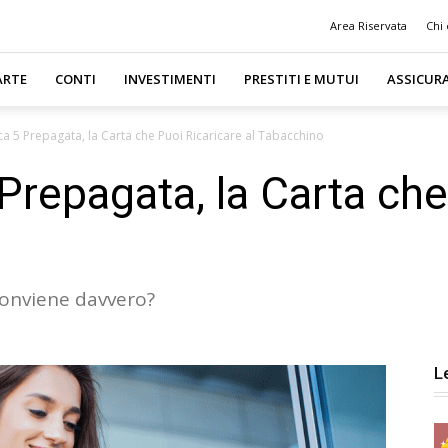
Area Riservata
Chi
ARTE
CONTI
INVESTIMENTI
PRESTITI E MUTUI
ASSICUR
a 5 Prepagata, la Carta che Puoi Ricaricare al Tabacchino
Prepagata, la Carta che
onviene davvero?
L