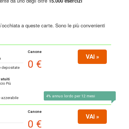
mente da uno degli oltre
15.000 esercizi
n’occhiata a queste carte. Sono le più convenienti
Canone
VAI
»
a
0 €
 depositate
atuiti
cio Più
4% annuo lordo per 12 mesi
 azzerabile
Canone
VAI
»
0 €