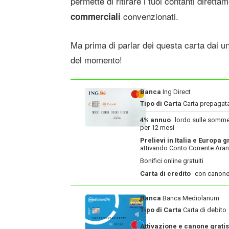
permette di ritirare i tuoi contanti diretta
convenzionati.
commerciali
Ma prima di parlar dei questa carta dai u
del momento!
Banca
Ing Direct
Tipo di Carta
Carta prepagat
4% annuo
lordo sulle somme
per 12 mesi
Prelievi in Italia e Europa gr
attivando Conto Corrente Aran
Bonifici online gratuiti
Carta di credito
con canone
Banca
Banca Mediolanum
Tipo di Carta
Carta di debito
Attivazione e canone gratis