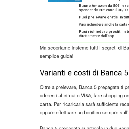
Buono Amazon da 50€ in re
spendendo 50€ entro il 30/09
Puoi prelevare gratis
in tutt
Puoi richiedere anche la carta 
Puoi richiedere prestiti in
direttamente dall'app
Ma scopriamo insieme tutti i segreti di B
semplice guida!
Varianti e costi di Banca 
Oltre a prelevare, Banca 5 prepagata ti per
aderenti al circuito
, fare shopping on
Visa
carta. Per ricaricarla sarà sufficiente re
oppure effettuare un bonifico sempre sull’
Banca 5 prepagata si articola in due varia