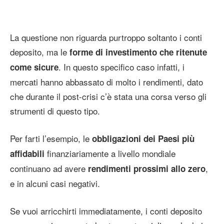
La questione non riguarda purtroppo soltanto i conti
deposito, ma le
forme di investimento che ritenute
. In questo specifico caso infatti, i
come sicure
mercati hanno abbassato di molto i rendimenti, dato
che durante il post-crisi c’è stata una corsa verso gli
strumenti di questo tipo.
Per farti l’esempio, le
obbligazioni dei Paesi più
finanziariamente a livello mondiale
affidabili
continuano ad avere
,
rendimenti prossimi allo zero
e in alcuni casi negativi.
Se vuoi arricchirti immediatamente, i conti deposito