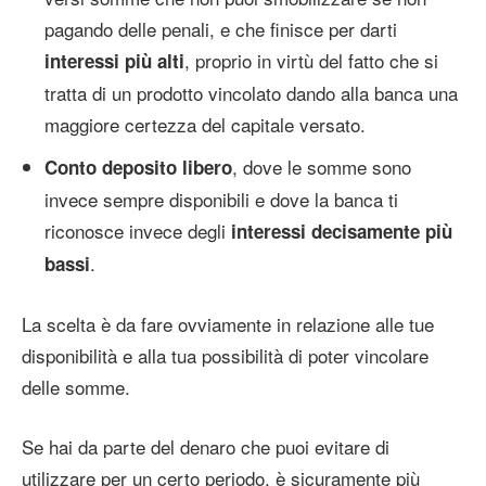
pagando delle penali, e che finisce per darti
, proprio in virtù del fatto che si
interessi più alti
tratta di un prodotto vincolato dando alla banca una
maggiore certezza del capitale versato.
, dove le somme sono
Conto deposito libero
invece sempre disponibili e dove la banca ti
riconosce invece degli
interessi decisamente più
.
bassi
La scelta è da fare ovviamente in relazione alle tue
disponibilità e alla tua possibilità di poter vincolare
delle somme.
Se hai da parte del denaro che puoi evitare di
utilizzare per un certo periodo, è sicuramente più