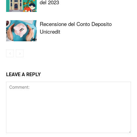
del 2023
Recensione del Conto Deposito
Unicredit
LEAVE A REPLY