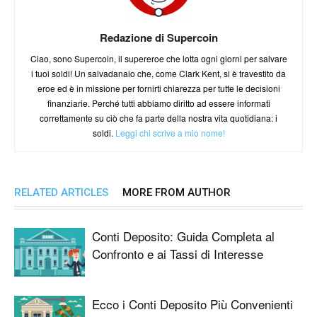
Redazione di Supercoin
Ciao, sono Supercoin, il supereroe che lotta ogni giorni per salvare
i tuoi soldi! Un salvadanaio che, come Clark Kent, si è travestito da
eroe ed è in missione per fornirti chiarezza per tutte le decisioni
finanziarie. Perché tutti abbiamo diritto ad essere informati
correttamente su ciò che fa parte della nostra vita quotidiana: i
soldi.
Leggi chi scrive a mio nome!
RELATED ARTICLES
MORE FROM AUTHOR
Conti Deposito: Guida Completa al
Confronto e ai Tassi di Interesse
Ecco i Conti Deposito Più Convenienti