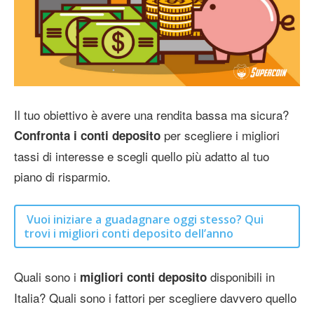
Il tuo obiettivo è avere una rendita bassa ma sicura?
per scegliere i migliori
Confronta i conti deposito
tassi di interesse e scegli quello più adatto al tuo
piano di risparmio.
Vuoi iniziare a guadagnare oggi stesso? Qui
trovi i migliori conti deposito dell’anno
Quali sono i
disponibili in
migliori conti deposito
Italia? Quali sono i fattori per scegliere davvero quello