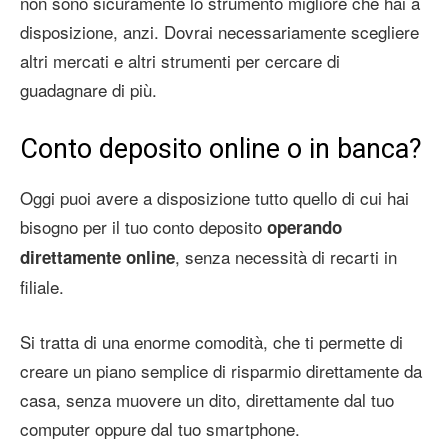
non sono sicuramente lo strumento migliore che hai a
disposizione, anzi. Dovrai necessariamente scegliere
altri mercati e altri strumenti per cercare di
guadagnare di più.
Conto deposito online o in banca?
Oggi puoi avere a disposizione tutto quello di cui hai
bisogno per il tuo conto deposito
operando
, senza necessità di recarti in
direttamente online
filiale.
Si tratta di una enorme comodità, che ti permette di
creare un piano semplice di risparmio direttamente da
casa, senza muovere un dito, direttamente dal tuo
computer oppure dal tuo smartphone.