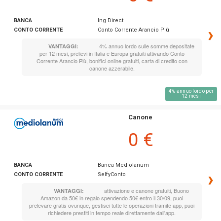
BANCA
Ing Direct
›
CONTO CORRENTE
Conto Corrente Arancio Più
4% annuo lordo sulle somme depositate
VANTAGGI:
per 12 mesi, prelievi in Italia e Europa gratuiti attivando Conto
Corrente Arancio Più, bonifici online gratuiti, carta di credito con
canone azzerabile.
4% annuo lordo per
12 mesi
Canone
0 €
BANCA
Banca Mediolanum
›
CONTO CORRENTE
SelfyConto
attivazione e canone gratuiti, Buono
VANTAGGI:
Amazon da 50€ in regalo spendendo 50€ entro il 30/09, puoi
prelevare gratis ovunque, gestisci tutte le operazioni tramite app, puoi
richiedere prestiti in tempo reale direttamente dall'app.