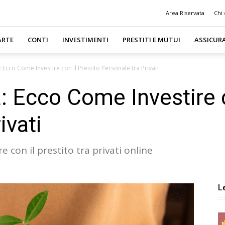
Area Riservata
Chi
ARTE
CONTI
INVESTIMENTI
PRESTITI E MUTUI
ASSICUR
 Ecco Come Investire con il Prestito Personale tra Privati
: Ecco Come Investire c
ivati
 con il prestito tra privati online
L