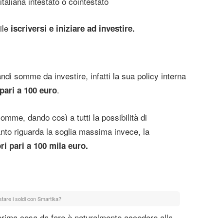
taliana intestato o cointestato
ile
iscriversi e iniziare ad investire.
i somme da investire, infatti la sua policy interna
.
pari a 100 euro
omme, dando così a tutti la possibilità di
uanto riguarda la soglia massima invece, la
ri pari a 100 mila euro.
tare i soldi con Smartika?
a prima cosa da fare è naturalmente accedere alla