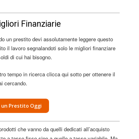
gliori Finanziarie
do un prestito devi assolutamente leggere questo
ilito il lavoro segnalandoti solo le migliori finanziare
soldi di cui hai bisogno.
ro tempo in ricerca clicca qui sotto per ottenere il
ai cercando.
 un Prestito Oggi
prodotti che vanno da quelli dedicati all’acquisto
rte a tasso fisso sino a quelle a tasso variabile. Ma