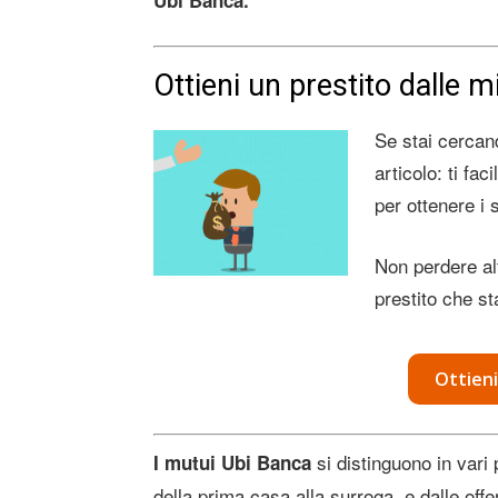
Ubi Banca.
Ottieni un prestito dalle mi
Se stai cercan
articolo: ti fac
per ottenere i 
Non perdere alt
prestito che st
Ottieni
si distinguono in vari 
I mutui Ubi Banca
della prima casa alla surroga, e dalle offe