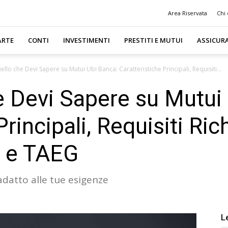
Area Riservata
Chi
ARTE
CONTI
INVESTIMENTI
PRESTITI E MUTUI
ASSICUR
ello che Devi Sapere su Mutui Ubi Banca: Caratteristiche Principali, Requisiti...
e Devi Sapere su Mutui
rincipali, Requisiti Rich
N e TAEG
adatto alle tue esigenze
L