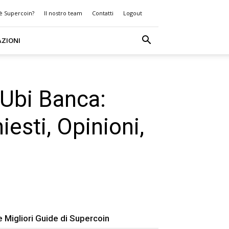
 è Supercoin?
Il nostro team
Contatti
Logout
AZIONI
 Ubi Banca:
iesti, Opinioni,
e Migliori Guide di Supercoin