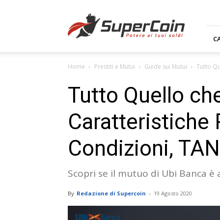
Supercoin.it
C
Home
Prestiti e Mutui
Guide sui Mutui
Tutto Qu
Tutto Quello ch
Caratteristiche P
Condizioni, TA
Scopri se il mutuo di Ubi Banca è 
By
Redazione di Supercoin
-
19 Agosto 2020