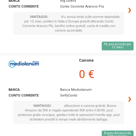
BANCA
Ing Direct
›
CONTO CORRENTE
Conto Corrente Arancio Più
4% annuo lordo sulle somme depositate
VANTAGGI:
per 12 mesi, prelievi in Italia e Europa gratuiti attivando Conto
Corrente Arancio Più, bonifici online gratuiti, carta di credito con
canone azzerabile.
4% annuo lordo per
12 mesi
Canone
0 €
BANCA
Banca Mediolanum
›
CONTO CORRENTE
SelfyConto
attivazione e canone gratuiti, Buono
VANTAGGI:
Amazon da 50€ in regalo spendendo 50€ entro il 30/09, puoi
prelevare gratis ovunque, gestisci tutte le operazioni tramite app, puoi
richiedere prestiti in tempo reale direttamente dall'app.
Buono Amazon da