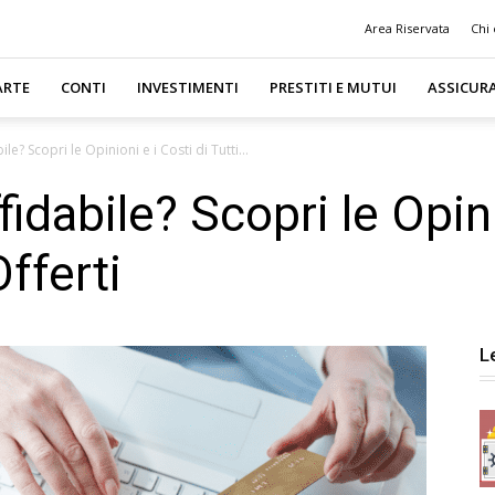
Area Riservata
Chi
ARTE
CONTI
INVESTIMENTI
PRESTITI E MUTUI
ASSICUR
le? Scopri le Opinioni e i Costi di Tutti...
fidabile? Scopri le Opini
Offerti
L