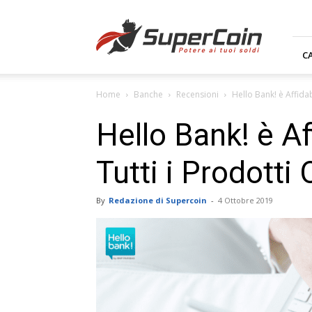
Supercoin.it
C
Home
Banche
Recensioni
Hello Bank! è Affidabi
Hello Bank! è Af
Tutti i Prodotti 
By
Redazione di Supercoin
-
4 Ottobre 2019