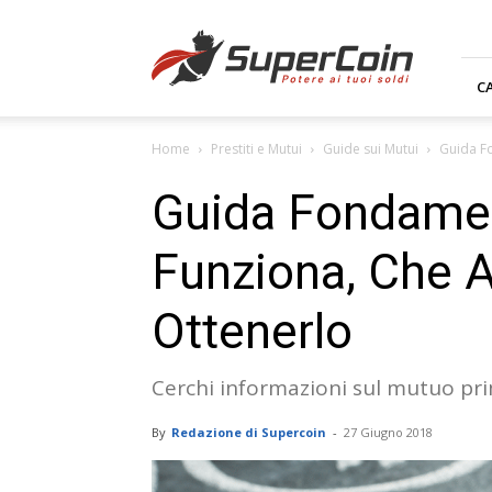
Supercoin.it
C
Home
Prestiti e Mutui
Guide sui Mutui
Guida Fo
Guida Fondamen
Funziona, Che 
Ottenerlo
Cerchi informazioni sul mutuo pri
By
Redazione di Supercoin
-
27 Giugno 2018