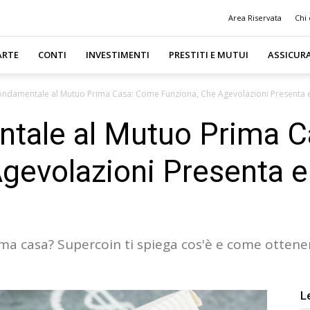
Area Riservata
Chi
ARTE
CONTI
INVESTIMENTI
PRESTITI E MUTUI
ASSICUR
ndamentale al Mutuo Prima Casa: Come Funziona, Che Agevolazioni Presenta e
tale al Mutuo Prima 
Agevolazioni Presenta 
ma casa? Supercoin ti spiega cos'è e come ottener
L