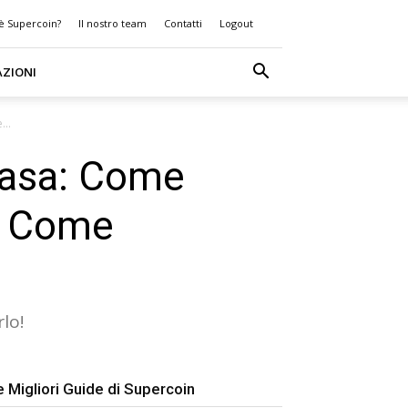
 è Supercoin?
Il nostro team
Contatti
Logout
AZIONI
...
Casa: Come
e Come
lo!
e Migliori Guide di Supercoin