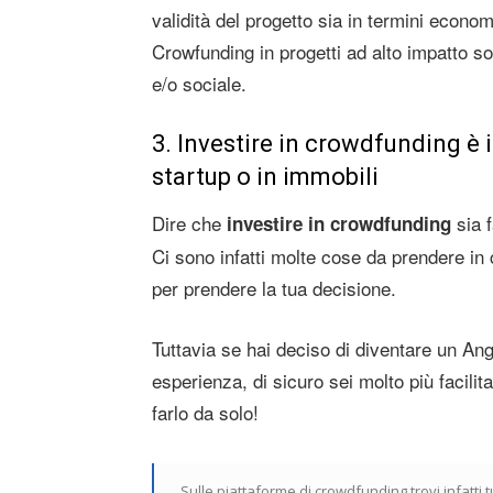
validità del progetto sia in termini economi
Crowfunding in progetti ad alto impatto so
e/o sociale.
3. Investire in crowdfunding è 
startup o in immobili
Dire che
sia f
investire in crowdfunding
Ci sono infatti molte cose da prendere i
per prendere la tua decisione.
Tuttavia se hai deciso di diventare un A
esperienza, di sicuro sei molto più facili
farlo da solo!
Sulle piattaforme di crowdfunding trovi infatti t