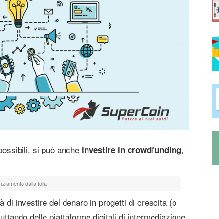
 possibili, si può anche
,
investire in crowdfunding
nziamento dalla folla
à di investire del denaro in progetti di crescita (o
ruttando delle piattaforme digitali di intermediazione,