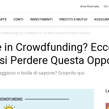
Area Riservata
Chi
ARTE
CONTI
INVESTIMENTI
PRESTITI E MUTUI
ASSICUR
Crowdfunding? Ecco 8 Motivi Per Cui Non Lasciarsi Perdere Questa...
e in Crowdfunding? Ecc
si Perdere Questa Oppo
gioso o bolla di sapone? Scoprilo qui
L