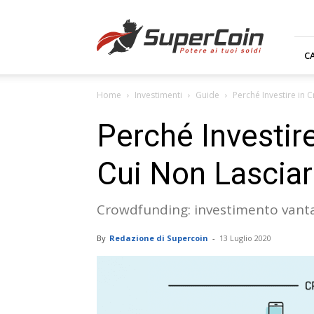
Supercoin.it
C
Home
Investimenti
Guide
Perché Investire in 
Perché Investir
Cui Non Lasciar
Crowdfunding: investimento vantag
By
Redazione di Supercoin
-
13 Luglio 2020