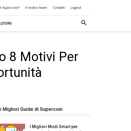
 è Supercoin?
Il nostro team
Contatti
Logout
AZIONI
o 8 Motivi Per
rtunità
e Migliori Guide di Supercoin
I Migliori Modi Smart per