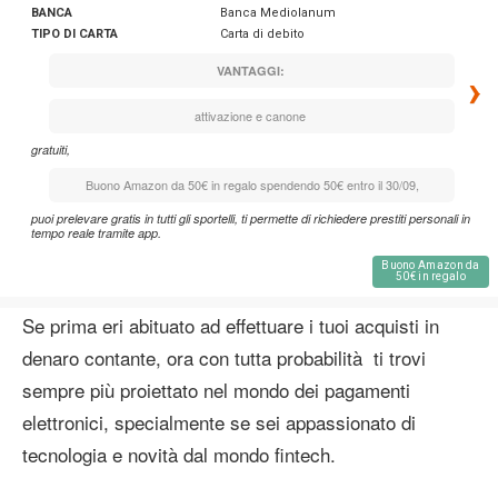
BANCA
Banca Mediolanum
TIPO DI CARTA
Carta di debito
VANTAGGI:
›
attivazione e canone
gratuiti,
Buono Amazon da 50€ in regalo spendendo 50€ entro il 30/09,
puoi prelevare gratis in tutti gli sportelli, ti permette di richiedere prestiti personali in
tempo reale tramite app.
Buono Amazon da
50€ in regalo
Se prima eri abituato ad effettuare i tuoi acquisti in
denaro contante, ora con tutta probabilità ti trovi
sempre più proiettato nel mondo dei pagamenti
elettronici, specialmente se sei appassionato di
tecnologia e novità dal mondo fintech.