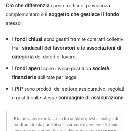
questi tre tipi di previdenza
Ciò che differenzia
complementare è il
soggetto che gestisce il fondo
stesso:
I
sono gestiti tramite contratti collettivi
fondi chiusi
fra i
sindacati dei lavoratori e le associazioni di
dei datori di lavoro;
categoria
I
sono invece gestiti da
fondi aperti
società
abilitate per legge;
finanziarie
I
sono prodotti del settore assicurativo, regolati
PIP
e gestiti dalle stesse
.
compagnie di assicurazione
È bene sapere che la scelta fra quale di queste tipologie di
fondi aderire da parte di un lavoratore dipendente è, come
ho scritto nel paragrafo precedente, del tutto
autonoma
.