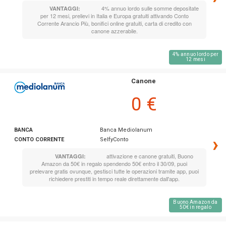
4% annuo lordo sulle somme depositate
VANTAGGI:
per 12 mesi, prelievi in Italia e Europa gratuiti attivando Conto
Corrente Arancio Più, bonifici online gratuiti, carta di credito con
canone azzerabile.
4% annuo lordo per
12 mesi
Canone
0 €
BANCA
Banca Mediolanum
›
CONTO CORRENTE
SelfyConto
attivazione e canone gratuiti, Buono
VANTAGGI:
Amazon da 50€ in regalo spendendo 50€ entro il 30/09, puoi
prelevare gratis ovunque, gestisci tutte le operazioni tramite app, puoi
richiedere prestiti in tempo reale direttamente dall'app.
Buono Amazon da
50€ in regalo