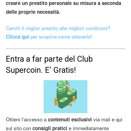
creare un prestito personale su misura a seconda
delle proprie necessità.
Cerchi il miglior prestito alle migliori condizioni?
per scoprire come ottenerlo!
Clicca qui
Entra a far parte del Club
Supercoin. E’ Gratis!
Ottieni l’accesso a
via mail e qui
contenuti esclusivi
sul sito con
e immediatamente
consigli pratici