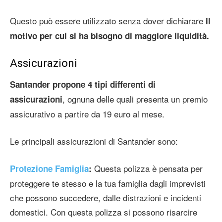
Questo può essere utilizzato senza dover dichiarare
il
motivo per cui si ha bisogno di maggiore liquidità.
Assicurazioni
Santander propone 4 tipi differenti di
, ognuna delle quali presenta un premio
assicurazioni
assicurativo a partire da 19 euro al mese.
Le principali assicurazioni di Santander sono:
Questa polizza è pensata per
Protezione Famiglia
:
proteggere te stesso e la tua famiglia dagli imprevisti
che possono succedere, dalle distrazioni e incidenti
domestici. Con questa polizza si possono risarcire