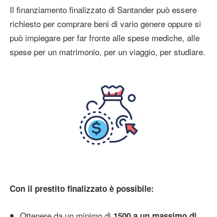
Il finanziamento finalizzato di Santander può essere
richiesto per comprare beni di vario genere oppure si
può impiegare per far fronte alle spese mediche, alle
spese per un matrimonio, per un viaggio, per studiare.
Con il prestito finalizzato è possibile:
Ottenere da un minimo di
1500 a un massimo di