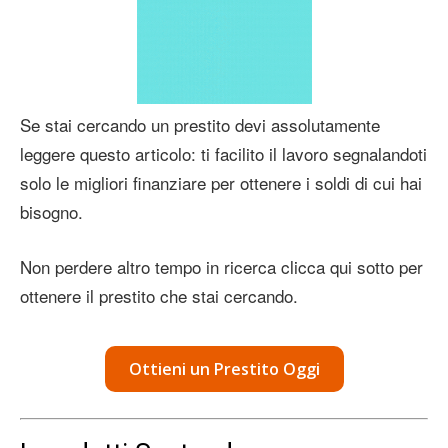
Se stai cercando un prestito devi assolutamente
leggere questo articolo: ti facilito il lavoro segnalandoti
solo le migliori finanziare per ottenere i soldi di cui hai
bisogno.
Non perdere altro tempo in ricerca clicca qui sotto per
ottenere il prestito che stai cercando.
Ottieni un Prestito Oggi