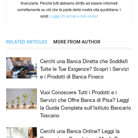
finanziarie. Perché tutti abbiamo diritto ad essere informati
correttamente su ciò che fa parte della nostra vita quotidiana: i
soldi.
Leggi chi scrive a mio nome!
RELATED ARTICLES
MORE FROM AUTHOR
Cerchi una Banca Diretta che Soddisfi
Tutte le Tue Esigenze? Scopri i Servizi
e i Prodotti di Banca Fineco
Vuoi Conoscere Tutti i Prodotti e i
Servizi che Offre Banca di Pisa? Leggi
la Guida Completa sull’Istituto Bancario
Toscano
Cerchi una Banca Online? Leggi la