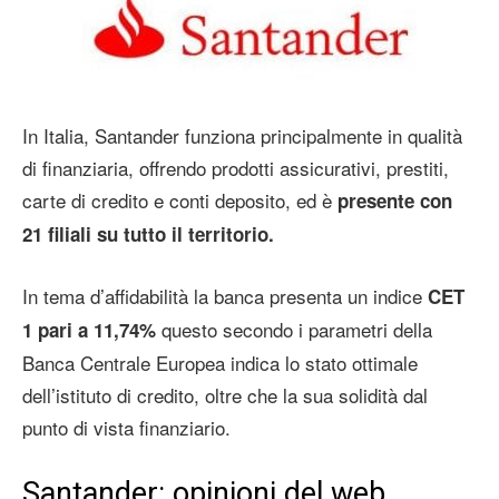
In Italia, Santander funziona principalmente in qualità
di finanziaria, offrendo prodotti assicurativi, prestiti,
carte di credito e conti deposito, ed è
presente con
21 filiali su tutto il territorio.
In tema d’affidabilità la banca presenta un indice
CET
questo secondo i parametri della
1 pari a 11,74%
Banca Centrale Europea indica lo stato ottimale
dell’istituto di credito, oltre che la sua solidità dal
punto di vista finanziario.
Santander: opinioni del web