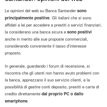
Le opinioni del web su Banca Santander
sono
. Gli italiani che si sono
principalmente positive
affidati a lei per accedere a prestiti o servizi finanziari,
la considerano una banca sicura e
sono positivi
anche in merito alle sue proposte commerciali,
considerando conveniente il tasso d’interesse
proposto.
In generale, guardando i forum di recensione, si
riscontra che gli utenti non hanno avuto problemi con
la banca, apprezzano il suo servizio clienti, e la
possibilità di gestire conti deposito, prestiti e carte di
credito direttamente
dal proprio PC o dallo
.
smartphone