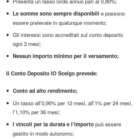
Presenta un tasso lordo annuo pari al 0,80%;
e possono
Le somme sono sempre disponibili
essere prelevate in qualunque momento;
Gli interessi sono accreditati sul conto deposito
ogni 3 mesi;
Nessun importo minimo per il versamento;
Il Conto Deposito IO Scelgo prevede:
Conto ad alto rendimento;
Un tasso all’0,90% per 12 mesi, all’1% per 24 mesi,
l’1,10% per 36 mesi;
può essere
I vincoli per la durata e l’importo
gestito in modo autonomo;