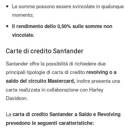
Le somme possono essere svincolate in qualunque
momento;
Il rendimento dello 0,50% sulle somme non
vincolate.
Carte di credito Santander
Santander offre la possibilità di richiedere due
principali tipologie di carta di credito
revolving o a
inoltre presenta una
saldo del circuito Mastercard,
carta realizzata in collaborazione con Harley
Davidson.
La
carta di credito Santander a Saldo e Revolving
prevedono le seguenti caratteristiche: