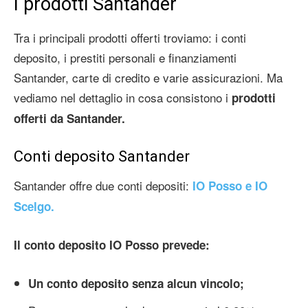
I prodotti Santander
Tra i principali prodotti offerti troviamo: i conti
deposito, i prestiti personali e finanziamenti
Santander, carte di credito e varie assicurazioni. Ma
vediamo nel dettaglio in cosa consistono i
prodotti
offerti da Santander.
Conti deposito Santander
Santander offre due conti depositi:
IO Posso e IO
Scelgo.
Il conto deposito IO Posso prevede:
Un conto deposito senza alcun vincolo;