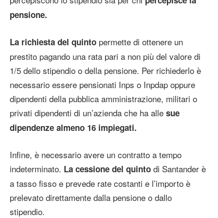
pensione.
permette di ottenere un
La richiesta del quinto
prestito pagando una rata pari a non più del valore di
1/5 dello stipendio o della pensione. Per richiederlo è
necessario essere pensionati Inps o Inpdap oppure
dipendenti della pubblica amministrazione, militari o
privati dipendenti di un’azienda che ha alle
sue
dipendenze almeno 16 impiegati.
Infine, è necessario avere un contratto a tempo
indeterminato.
di Santander è
La cessione del quinto
a tasso fisso e prevede rate costanti e l’importo è
prelevato direttamente dalla pensione o dallo
stipendio.