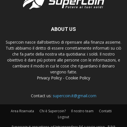
ABOUT US
Supercoin nasce dall’obiettivo di ripensare alla finanza assieme.
Tutti abbiamo il diritto di essere correttamente informati su ciò
che fa parte della nostra vita quotidiana: i soldi. Il nostro
obiettivo è dare più potere alle persone con le informazioni, e
cambiare il modo in cui le cose che riguardano il denaro
vengono fatte.
Privacy Policy
-
Cookie Policy
Contact us:
supercoin.it@gmail.com
Area Riservata
Chi è Supercoin?
Il nostro team
Contatti
Logout
Supercoin.it appartiene ad Intraprendere Srl a socio unico - P.IVA