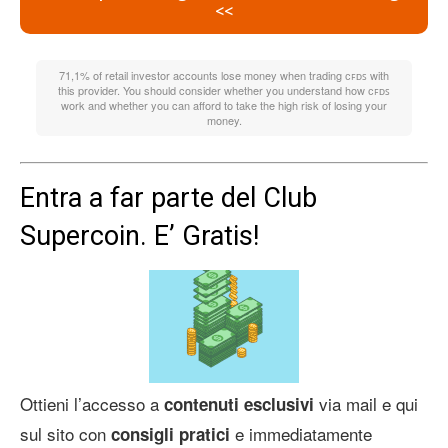
<<
71,1% of retail investor accounts lose money when trading ᴄꜰᴅꜱ with
this provider. You should consider whether you understand how ᴄꜰᴅꜱ
work and whether you can afford to take the high risk of losing your
money.
Entra a far parte del Club
Supercoin. E’ Gratis!
Ottieni l’accesso a
via mail e qui
contenuti esclusivi
sul sito con
e immediatamente
consigli pratici