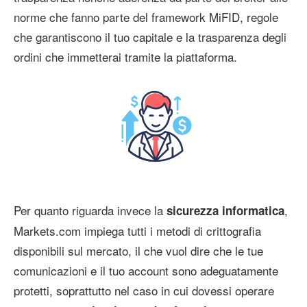
norme che fanno parte del framework MiFID, regole
che garantiscono il tuo capitale e la trasparenza degli
ordini che immetterai tramite la piattaforma.
Per quanto riguarda invece la
,
sicurezza informatica
Markets.com impiega tutti i metodi di crittografia
disponibili sul mercato, il che vuol dire che le tue
comunicazioni e il tuo account sono adeguatamente
protetti, soprattutto nel caso in cui dovessi operare