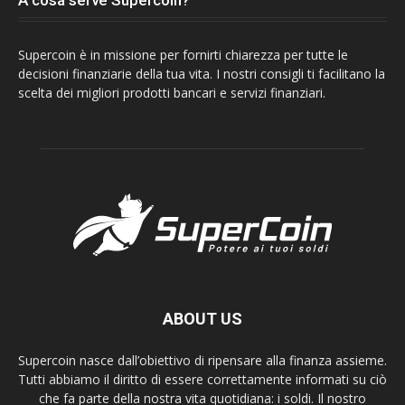
Supercoin è in missione per fornirti chiarezza per tutte le
decisioni finanziarie della tua vita. I nostri consigli ti facilitano la
scelta dei migliori prodotti bancari e servizi finanziari.
ABOUT US
Supercoin nasce dall’obiettivo di ripensare alla finanza assieme.
Tutti abbiamo il diritto di essere correttamente informati su ciò
che fa parte della nostra vita quotidiana: i soldi. Il nostro