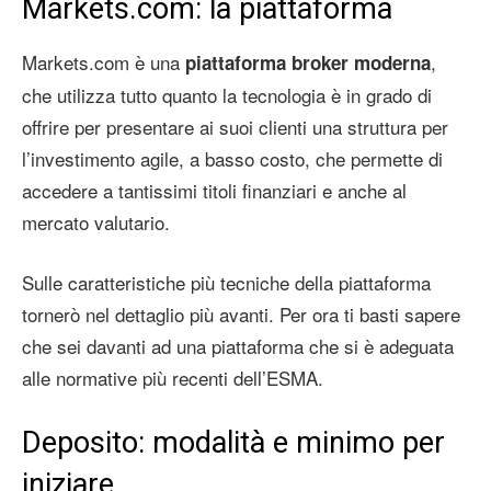
Markets.com: la piattaforma
Markets.com è una
,
piattaforma broker moderna
che utilizza tutto quanto la tecnologia è in grado di
offrire per presentare ai suoi clienti una struttura per
l’investimento agile, a basso costo, che permette di
accedere a tantissimi titoli finanziari e anche al
mercato valutario.
Sulle caratteristiche più tecniche della piattaforma
tornerò nel dettaglio più avanti. Per ora ti basti sapere
che sei davanti ad una piattaforma che si è adeguata
alle normative più recenti dell’ESMA.
Deposito: modalità e minimo per
iniziare