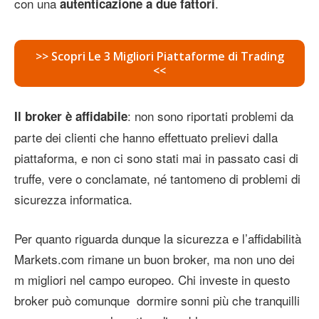
con una
.
autenticazione a due fattori
>> Scopri Le 3 Migliori Piattaforme di Trading
<<
: non sono riportati problemi da
Il broker è affidabile
parte dei clienti che hanno effettuato prelievi dalla
piattaforma, e non ci sono stati mai in passato casi di
truffe, vere o conclamate, né tantomeno di problemi di
sicurezza informatica.
Per quanto riguarda dunque la sicurezza e l’affidabilità
Markets.com rimane un buon broker, ma non uno dei
m migliori nel campo europeo. Chi investe in questo
broker può comunque dormire sonni più che tranquilli