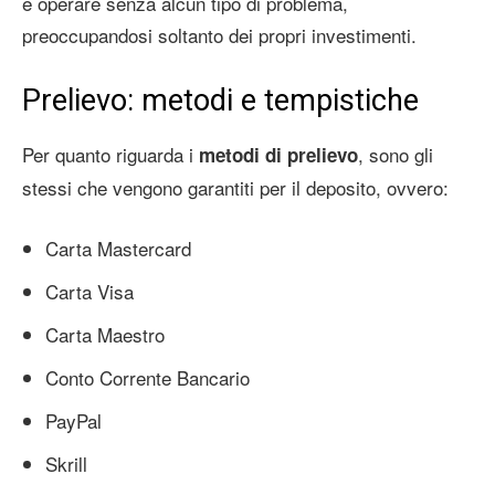
e operare senza alcun tipo di problema,
preoccupandosi soltanto dei propri investimenti.
Prelievo: metodi e tempistiche
Per quanto riguarda i
, sono gli
metodi di prelievo
stessi che vengono garantiti per il deposito, ovvero:
Carta Mastercard
Carta Visa
Carta Maestro
Conto Corrente Bancario
PayPal
Skrill