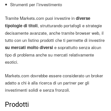
Strumenti per l’investimento
Tramite Markets.com puoi investire in
diverse
, strutturando portafogli e strategie
tipologie di titoli
decisamente avanzate, anche tramite browser web, il
tutto con un listino prodotti che ti permette di investire
e soprattutto senza alcun
su mercati molto diversi
tipo di problema anche su mercati relativamente
esotici.
Markets.com dovrebbe essere considerato un broker
adatto a chi è alla ricerca di un partner per gli
investimenti solidi e senza fronzoli.
Prodotti