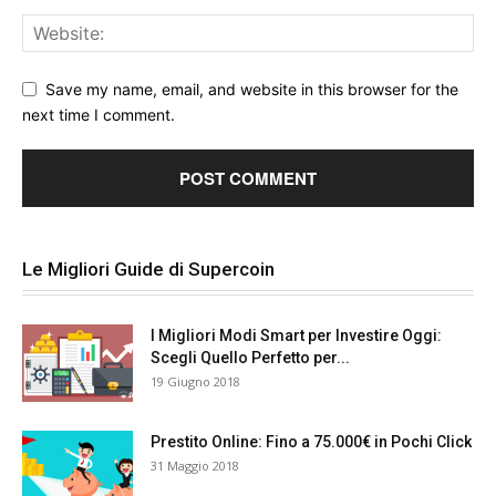
Save my name, email, and website in this browser for the
next time I comment.
Le Migliori Guide di Supercoin
I Migliori Modi Smart per Investire Oggi:
Scegli Quello Perfetto per...
19 Giugno 2018
Prestito Online: Fino a 75.000€ in Pochi Click
31 Maggio 2018