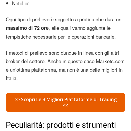
Neteller
Ogni tipo di prelievo è soggetto a pratica che dura un
, alle quali vanno aggiunte le
massimo di 72 ore
tempistiche necessarie per le operazioni bancarie.
I metodi di prelievo sono dunque in linea con gli altri
broker del settore. Anche in questo caso Markets.com
è un’ottima piattaforma, ma non è una delle migliori in
Italia.
>> Scopri Le 3 Migliori Piattaforme di Trading
<<
Peculiarità: prodotti e strumenti