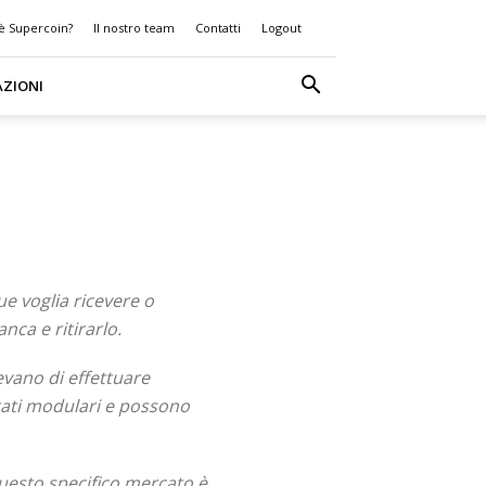
 è Supercoin?
Il nostro team
Contatti
Logout
AZIONI
 voglia ricevere o
nca e ritirarlo.
vano di effettuare
ntati modulari e possono
questo specifico mercato è