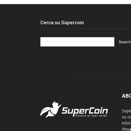
Cerca su Supercoin
AB
Supe
su ci
info
Priv