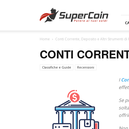
Supercoin.it
C
Home
Conti Corrente, Deposito e Altri Strumenti d
CONTI CORREN
Classifiche e Guide
Recensioni
I
Con
effe
Se p
solt
offr
Non 