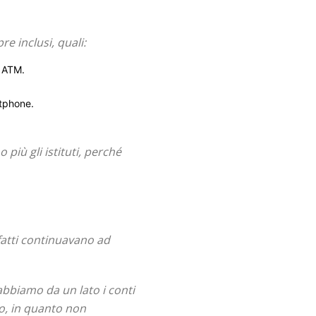
re inclusi, quali:
i ATM.
rtphone.
 più gli istituti, perché
nfatti continuavano ad
 abbiamo da un lato i conti
io, in quanto non