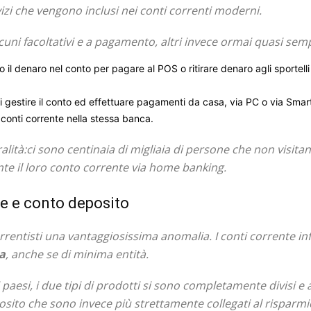
vizi che vengono inclusi nei conti correnti moderni.
lcuni facoltativi e a pagamento, altri invece ormai quasi semp
no il denaro nel conto per pagare al POS o ritirare denaro agli sportell
i gestire il conto ed effettuare pagamenti da casa, via PC o via Sma
 conti corrente nella stessa banca.
alità:ci sono centinaia di migliaia di persone che non visitano
te il loro conto corrente via home banking.
te e conto deposito
 correntisti una vantaggiosissima anomalia. I conti corrente i
a
, anche se di minima entità.
 paesi, i due tipi di prodotti si sono completamente divisi e
eposito che sono invece più strettamente collegati al risparm