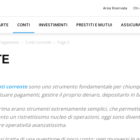
Area Riservata
Chi
ARTE
CONTI
INVESTIMENTI
PRESTITI E MUTUI
ASSICUR
i Pagamento
Conti Corrente
Page 2
TE
ti corrente
sono uno strumento fondamentale per chiunque
ttuare pagamenti, gestire il proprio denaro, depositarlo in ba
rima erano strumenti estremamente semplici, che permette
anto un ristrettissimo nucleo di operazioni, oggi sono dive
ire operatività avanzatissima.
si tratta di una questione di poco conto: oggi muoversi in 