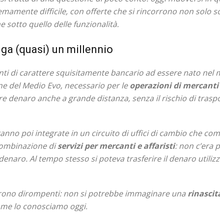
emamente difficile, con offerte che si rincorrono non solo sot
e sotto quello delle funzionalità.
nga (quasi) un millennio
ti di carattere squisitamente bancario ad essere nato nel
mine del Medio Evo, necessario per le
operazioni di mercanti 
e denaro anche a grande distanza, senza il rischio di traspo
nno poi integrate in un circuito di uffici di cambio che co
combinazione di
servizi per mercanti e affaristi
: non c’era 
denaro. Al tempo stesso si poteva trasferire il denaro util
 furono dirompenti: non si potrebbe immaginare una
rinascit
ome lo conosciamo oggi.